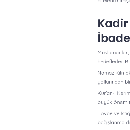
nitelendirilmişti
Kadir
İbade
Müslümanlar, 
hedeflerler. B
Namaz Kılmak:
yollarından biri
Kur’an-ı Keri
büyük önem taş
Tövbe ve İstiğ
bağışlanma di