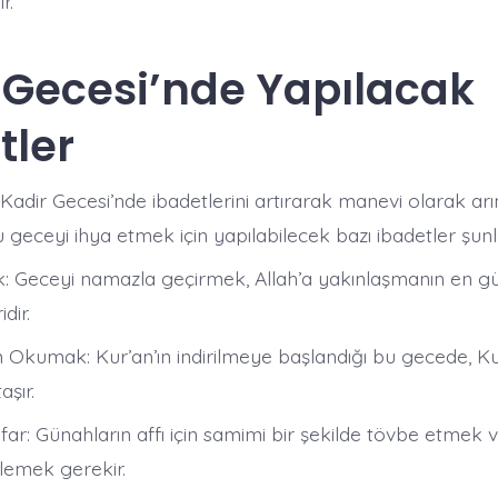
r.
 Gecesi’nde Yapılacak
tler
Kadir Gecesi’nde ibadetlerini artırarak manevi olarak ar
u geceyi ihya etmek için yapılabilecek bazı ibadetler şunla
 Geceyi namazla geçirmek, Allah’a yakınlaşmanın en gü
dir.​
m Okumak: Kur’an’ın indirilmeye başlandığı bu gecede, 
ır.​
far: Günahların affı için samimi bir şekilde tövbe etmek v
lemek gerekir.​