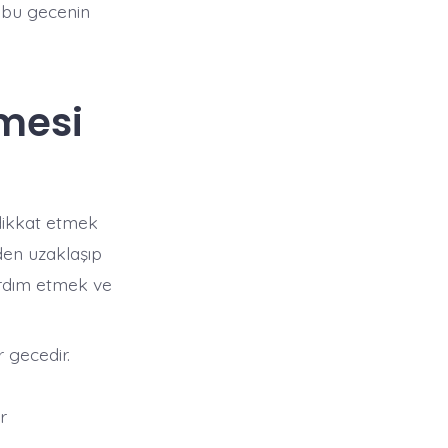
 bu gecenin
lmesi
dikkat etmek
den uzaklaşıp
ardım etmek ve
 gecedir.
r