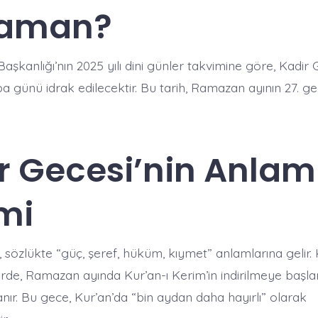
Zaman?
 Başkanlığı’nın 2025 yılı dini günler takvimine göre, Kadir
 günü idrak edilecektir. Bu tarih, Ramazan ayının 27. g
r Gecesi’nin Anlam
mi
, sözlükte “güç, şeref, hüküm, kıymet” anlamlarına gelir.
atürde, Ramazan ayında Kur’an-ı Kerim’in indirilmeye başl
nır. Bu gece, Kur’an’da “bin aydan daha hayırlı” olarak