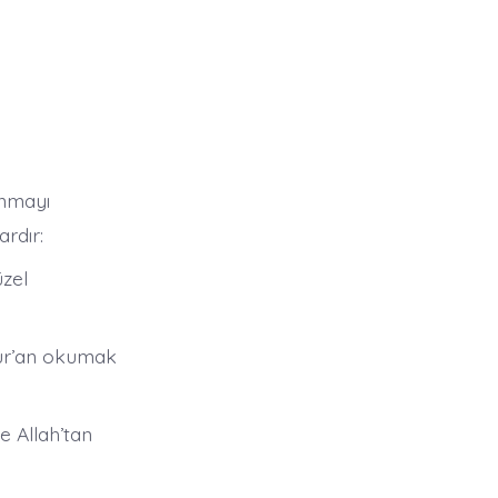
ınmayı
rdır:​
zel
Kur’an okumak
e Allah’tan