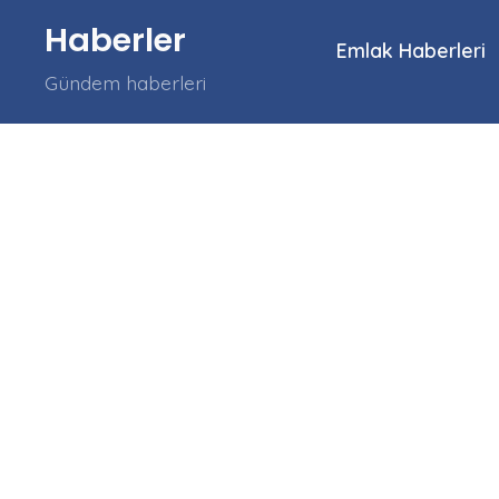
İçeriğe
Haberler
atla
Emlak Haberleri
Gündem haberleri