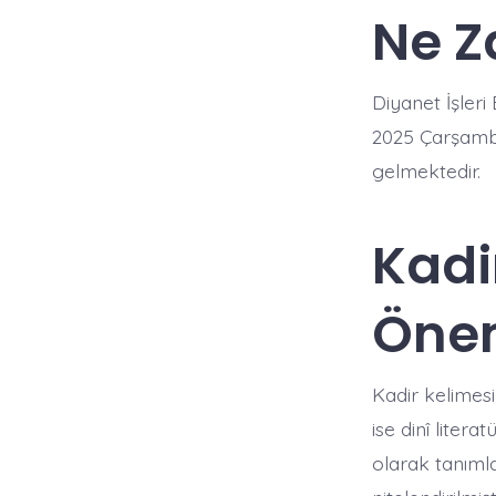
Ne 
Diyanet İşleri
2025 Çarşamba
gelmektedir. ​
Kadi
Öne
Kadir kelimesi
ise dinî liter
olarak tanımla