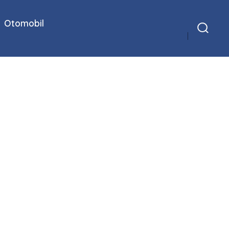
Otomobil
Arama
Çubuğunu
Göster/Gizle