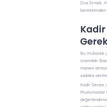
Dua Etmek: He
bereketinden 
Kadir
Gerek
Bu mübarek ge
önemlidir. İb
manevi atmosf
sadaka vermek
Kadir Gecesi, 
Müslümanlar i
değerlendirme
sağlayacaktır.​