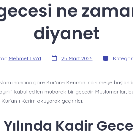
 gecesi ne zama
diyanet
Yazı
Kategoriler
tör:
Mehmet DAYI
25 Mart 2025
Kategor
tarihi
İslam inancına göre Kur’an-ı Kerim’in indirilmeye başlandı
yırlı” kabul edilen mübarek bir gecedir. Müslümanlar, b
 Kur’an-ı Kerim okuyarak geçirirler.​
 Yılında Kadir Gece