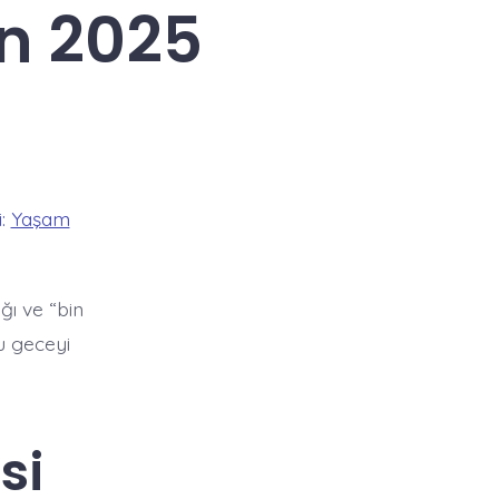
n 2025
i:
Yaşam
ğı ve “bin
u geceyi
si