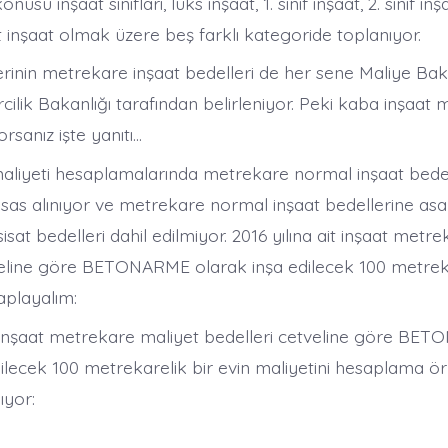
onusu inşaat sınıfları, lüks inşaat, 1. sınıf inşaat, 2. sınıf inşa
t inşaat olmak üzere beş farklı kategoride toplanıyor.
erinin metrekare inşaat bedelleri de her sene Maliye Baka
cilik Bakanlığı tarafından belirleniyor. Peki kaba inşaat m
rsanız işte yanıtı…
aliyeti hesaplamalarında metrekare normal inşaat bedel
sas alınıyor ve metrekare normal inşaat bedellerine asan
isat bedelleri dahil edilmiyor. 2016 yılına ait inşaat metr
veline göre BETONARME olarak inşa edilecek 100 metreka
aplayalım:
it inşaat metrekare maliyet bedelleri cetveline göre B
ilecek 100 metrekarelik bir evin maliyetini hesaplama ör
ıyor: