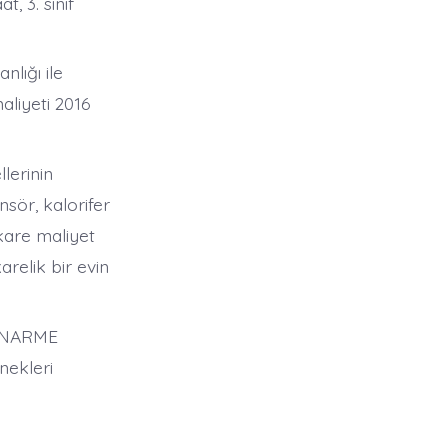
at, 3. sınıf
nlığı ile
aliyeti 2016
lerinin
sör, kalorifer
ekare maliyet
relik bir evin
ETONARME
nekleri