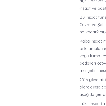
ayrılıyor. Söz k
inşaat ve basi
Bu inşaat türl
Çevre ve Şehir
ne kadar? diyo
Kaba inşaat m
ortalamaları e
veya klima tes
bedelleri cet
maliyetini hes
2016 yılına a
olarak inşa ed
aşağıda yer al
Lüks İnşaatta