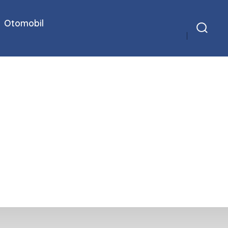
Otomobil
Arama
Çubuğunu
Göster/Gizle