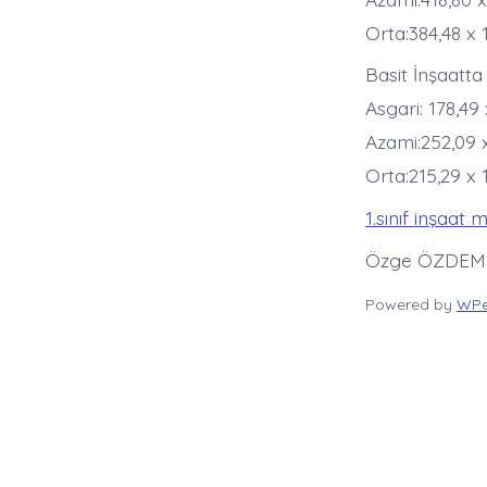
Orta:384,48 x
Basit İnşaatta
Asgari: 178,49
Azami:252,09 
Orta:215,29 x
1.sınıf inşaat m
Özge ÖZDEM
Powered by
WPe