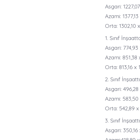
Asgari: 1227,0
Azami: 1377,13
Orta: 1302,10 
1. Sınıf İnşaatt
Asgari: 774,93
Azami: 851,38 
Orta: 813,16 x
2. Sınıf İnşaatt
Asgari: 496,28
Azami: 583,50
Orta: 542,89 
3. Sınıf İnşaatt
Asgari: 350,16
Azami:418,80 