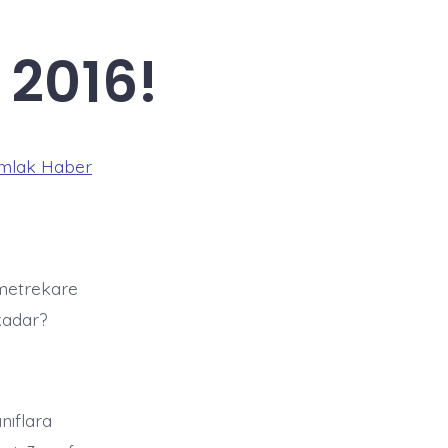
 2016!
mlak Haber
 metrekare
 kadar?
ınıflara