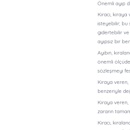
Önemli ayıp du
Kiracı, kiraya
isteyebilir; b
gidertebilir v
ayıpsız bir benz
Ayıbın, kirala
önemli ölçüde 
sözleşmeyi fes
Kiraya veren, 
benzeriyle deği
Kiraya veren, 
zararın tamamı
Kiracı, kiralan