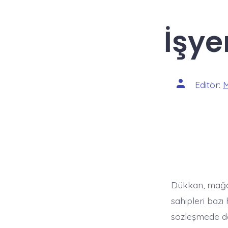
İşye
Yazının
Editör:
M
yazarı
Dükkan, mağaza
sahipleri baz
sözleşmede de