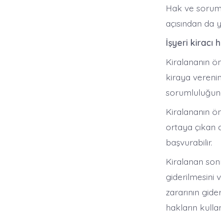
Hak ve sorumlu
açısından da ya
İşyeri kiracı 
Kiralananın ön
kiraya vereni
sorumluluğuna 
Kiralananın ön
ortaya çıkan 
başvurabilir.
Kiralanan sonr
giderilmesini 
zararının gider
hakların kulla