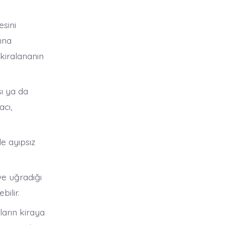
esini
ına
 kiralananın
sı ya da
cı,
e ayıpsız
ve uğradığı
ilir.
pların kiraya