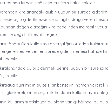
rumunda kiracının sözleşmeyi fesih hakkı saklıdır.
 verenden kiralanandaki ayıbın uygun bir sürede giderilm
u sürede ayıp giderilmezse kiracı, ayıbı kiraya veren hesab
e bundan doğan alacağını kira bedelinden indirebilir veya
eri ile değiştirilmesini isteyebilir.
nanın öngörülen kullanıma elverişliliğini ortadan kaldırma
engellemesi ve verilen sürede giderilmemesi hâlinde kira
hedebilir.
kiralanandaki ayıbı gidermek yerine, uygun bir süre içind
ştirebilir.
kiracıya aynı malın ayıpsız bir benzerini hemen vererek 
nı gidererek, onun seçimlik haklarını kullanmasını önleyeb
anın kullanımını etkileyen ayıpların varlığı hâlinde, bu ayı