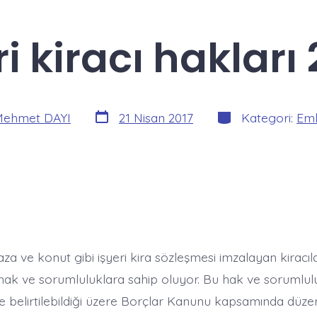
ri kiracı hakları 
Yazı
Kategoriler
ehmet DAYI
21 Nisan 2017
Kategori:
Eml
tarihi
 ve konut gibi işyeri kira sözleşmesi imzalayan kiracıla
ı hak ve sorumluluklara sahip oluyor. Bu hak ve sorumlul
 belirtilebildiği üzere Borçlar Kanunu kapsamında düzen