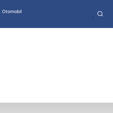
Otomobil
Arama
Çubuğunu
Göster/Gizle