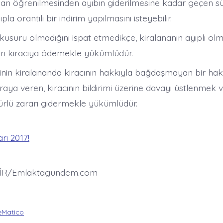
an öğrenilmesinden ayıbın giderilmesine kadar geçen süre
la orantılı bir indirim yapılmasını isteyebilir.
kusuru olmadığını ispat etmedikçe, kiralananın ayıplı ol
rı kiracıya ödemekle yükümlüdür.
inin kiralananda kiracının hakkıyla bağdaşmayan bir hak 
ya veren, kiracının bildirimi üzerine davayı üstlenmek v
türlü zararı gidermekle yükümlüdür.
rı 2017!
İR/Emlaktagundem.com
Matico