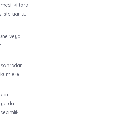
mesi iki taraf
 işte yanıtı…
düne veya
n
a sonradan
hükümlere
arın
ı ya da
 seçimlik