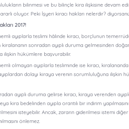
lukların bilinmesi ve bu bilinçle kira ilişkisine devam edil
rarlı oluyor. Peki İşyeri kiracı hakları nelerdir? diyorsanız
hakları 2017!
emli ayıplarla teslimi hâlinde kiracı, borçlunun temerrü
n kiralananın sonradan ayıplı duruma gelmesinden doğa
ilişkin hükümlere başvurabilir.
emli olmayan ayıplarla tesliminde ise kiracı, kiralanand
ayıplardan dolayı kiraya verenin sorumluluğuna ilişkin 
adan ayıplı duruma gelirse kiracı, kiraya verenden ayıpl
veya kira bedelinden ayıpla orantılı bir indirim yapılmasın
ilmesini isteyebilir. Ancak, zararın giderilmesi istemi diğer
nılmasını önlemez.