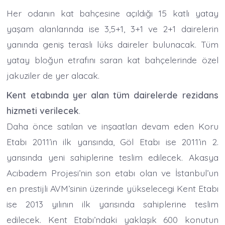
Her odanın kat bahçesine açıldığı 15 katlı yatay
yaşam alanlarında ise 3,5+1, 3+1 ve 2+1 dairelerin
yanında geniş teraslı lüks daireler bulunacak. Tüm
yatay bloğun etrafını saran kat bahçelerinde özel
jakuziler de yer alacak.
Kent etabında yer alan tüm dairelerde rezidans
hizmeti verilecek
.
Daha önce satılan ve inşaatları devam eden Koru
Etabı 2011’in ilk yarısında, Göl Etabı ise 2011’in 2.
yarısında yeni sahiplerine teslim edilecek. Akasya
Acıbadem Projesi’nin son etabı olan ve İstanbul’un
en prestijli AVM’sinin üzerinde yükselecegi Kent Etabı
ise 2013 yılının ilk yarısında sahiplerine teslim
edilecek. Kent Etabı’ndaki yaklaşık 600 konutun