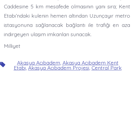
Caddesine 5 km mesafede olmasının yanı sıra; Kent
Etabı’ndaki kulenin hemen altından Uzunçayır metro
istasyonuna sağlanacak bağlantı ile trafiği en aza
indirgeyen ulaşım imkanları sunacak.
Milliyet
Akasya Acıbadem
,
Akasya Acıbadem Kent
Etiketler
Etabı
,
Akasya Acıbadem Projesi
,
Central Park