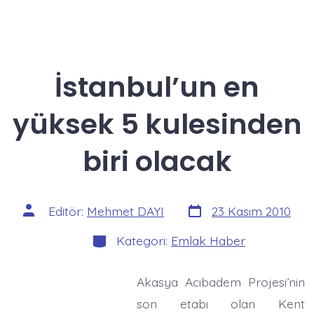
İstanbul’un en
yüksek 5 kulesinden
biri olacak
Yazı
Yazının
Editör:
Mehmet DAYI
23 Kasım 2010
tarihi
yazarı
Kategoriler
Kategori:
Emlak Haber
Akasya Acıbadem Projesi’nin
son etabı olan Kent