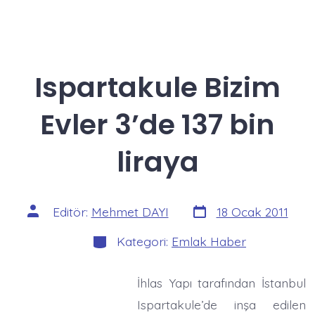
Ispartakule Bizim
Evler 3’de 137 bin
liraya
Yazı
Yazının
Editör:
Mehmet DAYI
18 Ocak 2011
tarihi
yazarı
Kategoriler
Kategori:
Emlak Haber
İhlas Yapı tarafından İstanbul
Ispartakule’de inşa edilen