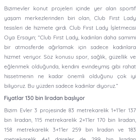
Bizimevler konut projeleri içinde yer alan sportif
yaşam merkezlerinden biri olan, Club First Lady
tesisleri de hizmete girdi. Club First Lady İşletmecisi
Oya Ersayın; “Club First Lady, kadınları daha samimi
bir atmosferde ağırlamak için sadece kadınlara
hizmet veriyor. Söz konusu spor, sağlık, güzellik ve
eğlenmek olduğunda, kendini evindeymiş gibi rahat
hissetmenin ne kadar önemli olduğunu çok iyi
biliyoruz. Bu yüzden sadece kadınlar diyoruz.”
Fiyatlar 130 bin liradan başlıyor
Bizim Evler 3 projesinde 83 metrekarelik 1+1’ler 137
bin liradan, 115 metrekarelik 2+1’ler 170 bin liradan,
158 metrekarelik 3+1’ler 259 bin liradan ve 183
metrekarelik 4+1 daireler de 299 bin liradan