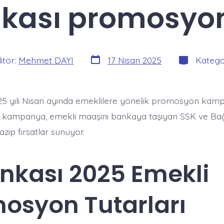
nkası promosyo
Yazı
Kategoriler
itör:
Mehmet DAYI
17 Nisan 2025
Katego
tarihi
025 yılı Nisan ayında emeklilere yönelik promosyon kam
u kampanya, emekli maaşını bankaya taşıyan SSK ve Ba
zip fırsatlar sunuyor.​
ankası 2025 Emekli
osyon Tutarları