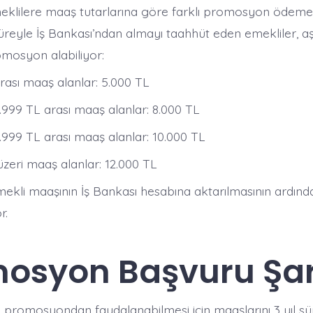
meklilere maaş tutarlarına göre farklı promosyon ödemel
süreyle İş Bankası’ndan almayı taahhüt eden emekliler, a
mosyon alabiliyor:​
rası maaş alanlar: 5.000 TL
.999 TL arası maaş alanlar: 8.000 TL
.999 TL arası maaş alanlar: 10.000 TL
zeri maaş alanlar: 12.000 TL​
mekli maaşının İş Bankası hesabına aktarılmasının ardınd
. ​
osyon Başvuru Şart
 promosyondan faydalanabilmesi için maaşlarını 3 yıl sür