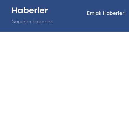
İçeriğe
Haberler
atla
Emlak Haberleri
Gündem haberleri