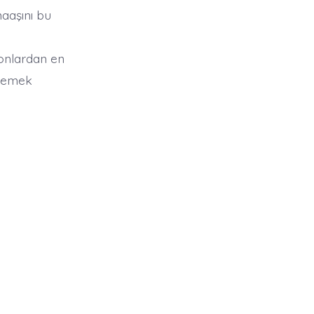
aaşını bu
onlardan en
elemek