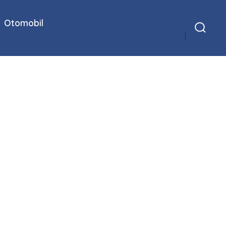
Otomobil
Arama
Çubuğunu
Göster/Gizle