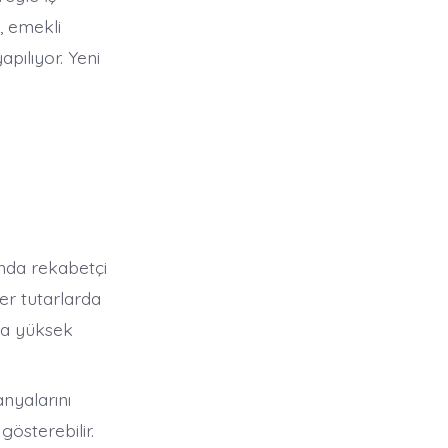
, emekli
pılıyor. Yeni
n
ında rekabetçi
er tutarlarda
ha yüksek
nyalarını
österebilir.​