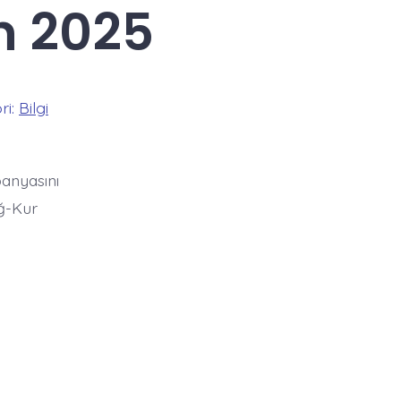
n 2025
ri:
Bilgi
panyasını
ğ-Kur