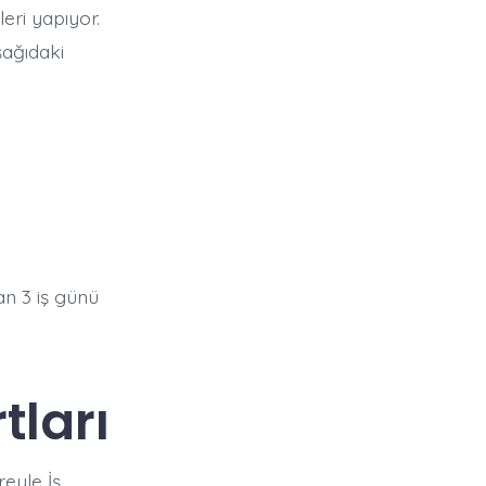
eri yapıyor.
şağıdaki
an 3 iş günü
ları
eyle İş