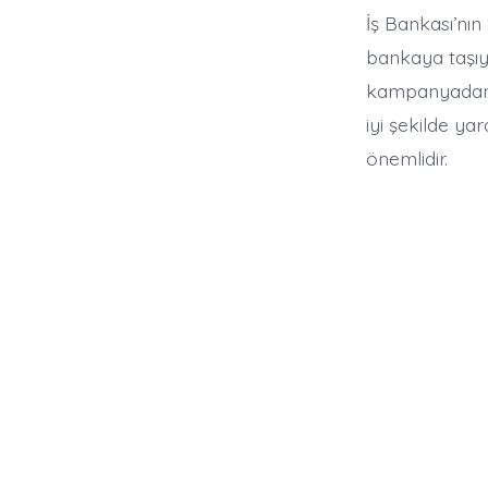
İş Bankası’nı
bankaya taşıya
kampanyadan f
iyi şekilde ya
önemlidir.