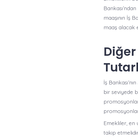
Bankası’ndan 
maaşının İş Ba
maaş alacak em
Diğer
Tutarl
İş Bankası’nın
bir seviyede 
promosyonlar 
promosyonlar d
Emekliler, en
takip etmelidi