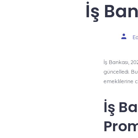
İş Ba
Yazının
Ed
yazarı
İş Bankası, 2
güncelledi. B
emeklilerine ca
İş B
Prom