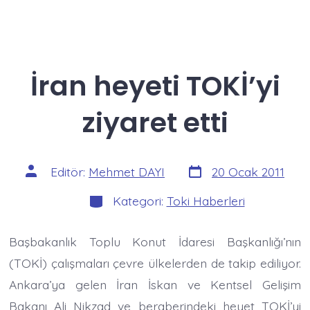
İran heyeti TOKİ’yi
ziyaret etti
Yazı
Yazının
Editör:
Mehmet DAYI
20 Ocak 2011
tarihi
yazarı
Kategoriler
Kategori:
Toki Haberleri
Başbakanlık Toplu Konut İdaresi Başkanlığı’nın
(TOKİ) çalışmaları çevre ülkelerden de takip ediliyor.
Ankara’ya gelen İran İskan ve Kentsel Gelişim
Bakanı Ali Nikzad ve beraberindeki heyet TOKİ’yi