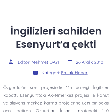
İngilizleri sahilden
Esenyurt’a çekti
Yazı
Yazının
Editör:
Mehmet DAYI
26 Aralık 2010
tarihi
yazarı
Kategoriler
Kategori:
Emlak Haber
Özyurtlar’ın son projesinde 115 daireyi İngilizler
kapattı. Esenyurt’taki Ak-Nmerkez projesi ile konut
ve alışveriş merkezi karma projelerine yeni bir bakış
açısı getiren Özyurtlar İnşaat, projedeki 1+0