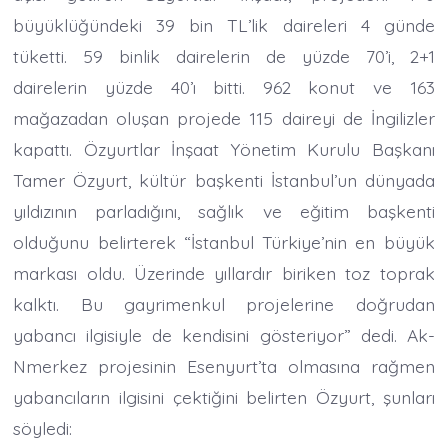
büyüklüğündeki 39 bin TL’lik daireleri 4 günde
tüketti. 59 binlik dairelerin de yüzde 70’i, 2+1
dairelerin yüzde 40’ı bitti. 962 konut ve 163
mağazadan oluşan projede 115 daireyi de İngilizler
kapattı. Özyurtlar İnşaat Yönetim Kurulu Başkanı
Tamer Özyurt, kültür başkenti İstanbul’un dünyada
yıldızının parladığını, sağlık ve eğitim başkenti
olduğunu belirterek “İstanbul Türkiye’nin en büyük
markası oldu. Üzerinde yıllardır biriken toz toprak
kalktı. Bu gayrimenkul projelerine doğrudan
yabancı ilgisiyle de kendisini gösteriyor” dedi. Ak-
Nmerkez projesinin Esenyurt’ta olmasına rağmen
yabancıların ilgisini çektiğini belirten Özyurt, şunları
söyledi: