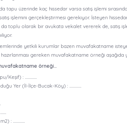
arda tapu üzerinde kaç hissedar varsa satış işlemi sırasınd
atış işlemini gerçekleştirmesi gerekiyor. İsteyen hisseda
a da toplu olarak bir avukata vekalet vererek de, satış işl
liyor.
şlemlerinde yetkili kurumlar bazen muvafakatname isteyebi
a hazırlanması gereken muvafakatname örneği aşağıda ye
 muvafakatname örneği…
pu/Keşif) : …………..
duğu Yer (İl-İlçe-Bucak-Köy) : …………..
.
.
…..
2) : …………..