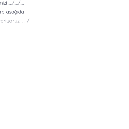
zi …./…./….
ere aşağıda
riyoruz. …. /