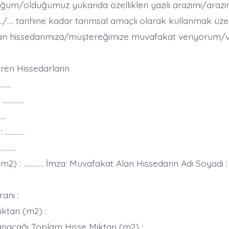
ğum/olduğumuz yukarıda özellikleri yazılı arazimi/arazimi
…./…. tarihine kadar tarımsal amaçlı olarak kullanmak üz
unan hissedarımıza/müştereğimize muvafakat veriyorum/ve
en Hissedarların
…..
 …………..
….
 ………….
………….
(m2) : …………. İmza: Muvafakat Alan Hissedarın Adı Soyadı :
anı :
ktarı (m2) :
anacağı Toplam Hisse Miktarı (m2) :