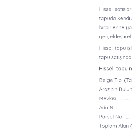
Hisseli satışl
tapuda kendi s
birbirlerine y
gerçekleştirebi
Hisseli tapu i
tapu satışınd
Hisseli tapu
Belge Tipi (Ta
Arazinin Bulun
Mevkisi : ………….
Ada No : ………….
Parsel No : ………
Toplam Alan (m