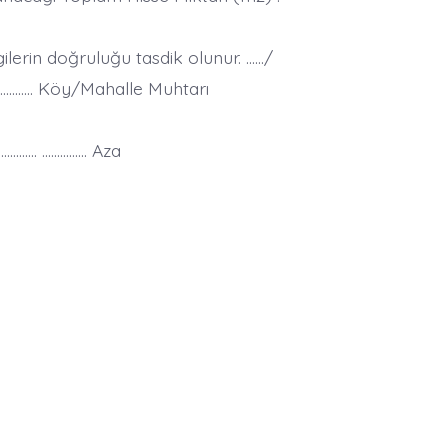
gilerin doğruluğu tasdik olunur. ……/
…………… Köy/Mahalle Muhtarı
………… …………… Aza