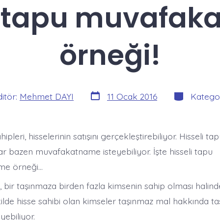
i tapu muvafa
örneği!
Yazı
Kategoriler
n
ditör:
Mehmet DAYI
11 Ocak 2016
Katego
tarihi
hipleri, hisselerinin satışını gerçekleştirebiliyor. Hisseli t
ar bazen muvafakatname isteyebiliyor. İşte hisseli tapu
me örneği…
r, bir taşınmaza birden fazla kimsenin sahip olması hali
ilde hisse sahibi olan kimseler taşınmaz mal hakkında ta
ebiliyor.