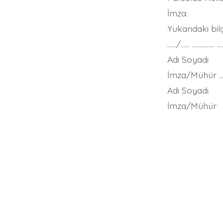
İmza:
Yukarıdaki bil
……/…… …………… 
Adı Soyadı
İmza/Mühür …
Adı Soyadı
İmza/Mühür