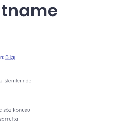
katname
ri:
Bilgi
apu işlemlerinde
nde söz konusu
sarrufta