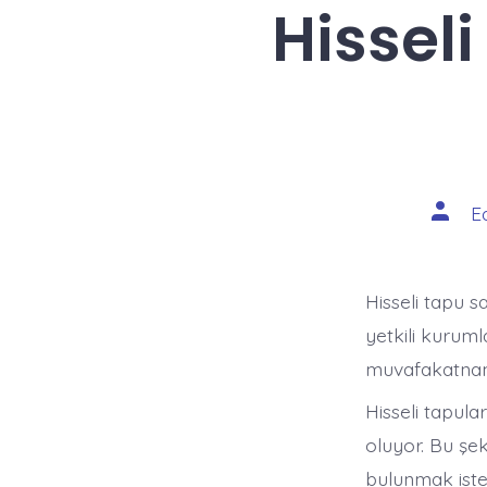
Hissel
Yazını
E
yazarı
Hisseli tapu sa
yetkili kuruml
muvafakatna
Hisseli tapula
oluyor. Bu şek
bulunmak istey