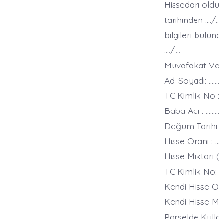
Hissedarı oldu
tarihinden …./
bilgileri bul
…./….
Muvafakat Ver
Adı Soyadı: ………
TC Kimlik No :
Baba Adı : ………
Doğum Tarihi :
Hisse Oranı : 
Hisse Miktarı 
TC Kimlik No:
Kendi Hisse Or
Kendi Hisse Mi
Parselde Kull