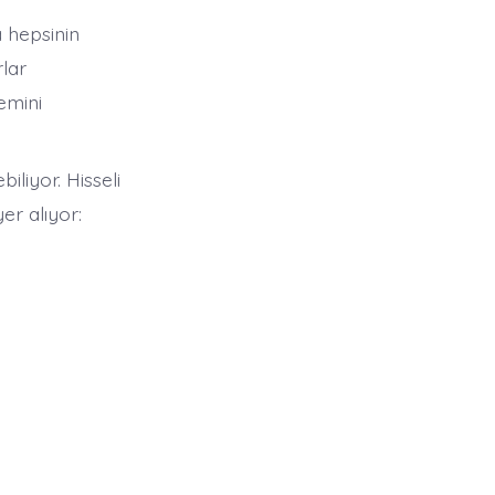
a hepsinin
rlar
emini
liyor. Hisseli
r alıyor: