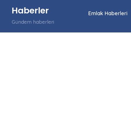
İçeriğe
Haberler
atla
Emlak Haberleri
Gündem haberleri