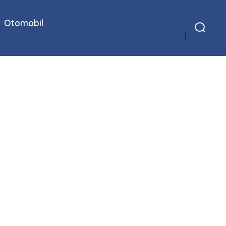
Otomobil
Arama
Çubuğunu
Göster/Gizle