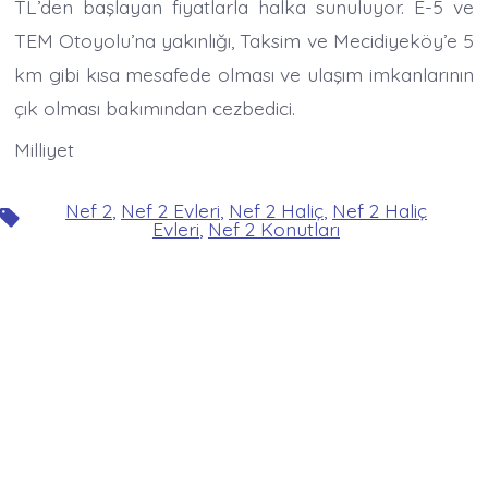
TL’den başlayan fiyatlarla halka sunuluyor. E-5 ve
TEM Otoyolu’na yakınlığı, Taksim ve Mecidiyeköy’e 5
km gibi kısa mesafede olması ve ulaşım imkanlarının
çık olması bakımından cezbedici.
Milliyet
Nef 2
,
Nef 2 Evleri
,
Nef 2 Haliç
,
Nef 2 Haliç
Etiketler
Evleri
,
Nef 2 Konutları