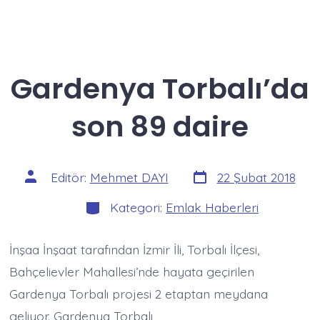
Gardenya Torbalı’da
son 89 daire
Yazı
Yazının
Editör:
Mehmet DAYI
22 Şubat 2018
tarihi
yazarı
Kategoriler
Kategori:
Emlak Haberleri
İnşaa İnşaat tarafından İzmir İli, Torbalı İlçesi,
Bahçelievler Mahallesi’nde hayata geçirilen
Gardenya Torbalı projesi 2 etaptan meydana
geliyor. Gardenya Torbalı