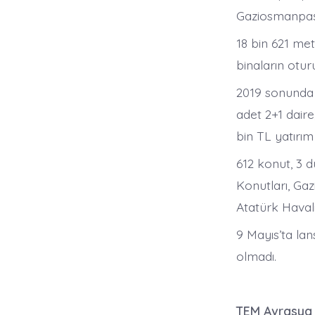
Gaziosmanpaşa
18 bin 621 me
binaların otur
2019 sonunda 
adet 2+1 daire
bin TL yatırım
612 konut, 3 
Konutları, Ga
Atatürk Haval
9 Mayıs’ta lan
olmadı.
TEM Avrasya 