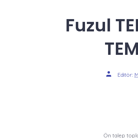
Fuzul TE
TEM
Yazının
Editör:
M
yazarı
Ön talep topl