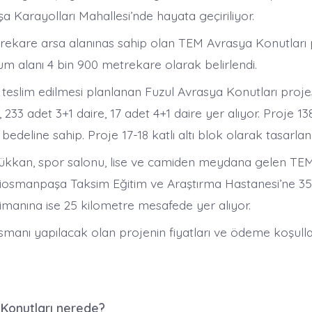
 Karayolları Mahallesi’nde hayata geçiriliyor.
trekare arsa alanınas sahip olan TEM Avrasya Konutları 
um alanı 4 bin 900 metrekare olarak belirlendi.
teslim edilmesi planlanan Fuzul Avrasya Konutları proje
, 233 adet 3+1 daire, 17 adet 4+1 daire yer alıyor. Proje 1
 bedeline sahip. Proje 17-18 katlı altı blok olarak tasarlan
dükkan, spor salonu, lise ve camiden meydana gelen TE
ziosmanpaşa Taksim Eğitim ve Araştırma Hastanesi’ne 3
imanına ise 25 kilometre mesafede yer alıyor.
smanı yapılacak olan projenin fiyatları ve ödeme koşullar
Konutları nerede?