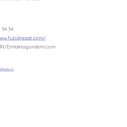
5 34 34
www.fuzulinsaat.com/
İR/Emlaktagundem.com
Matico