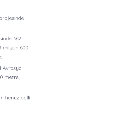
projesinde
sinde 362
38 milyon 600
dı.
M Avrasya
50 metre,
ı henüz belli