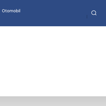
Otomobil
Arama
Çubuğunu
Göster/Gizle