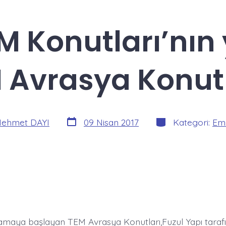
M Konutları’nın 
 Avrasya Konutl
Yazı
Kategoriler
ehmet DAYI
09 Nisan 2017
Kategori:
Eml
tarihi
amaya başlayan TEM Avrasya Konutları,Fuzul Yapı tarafı