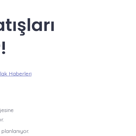
tışları
!
ak Haberleri
jesine
r.
planlanıyor.