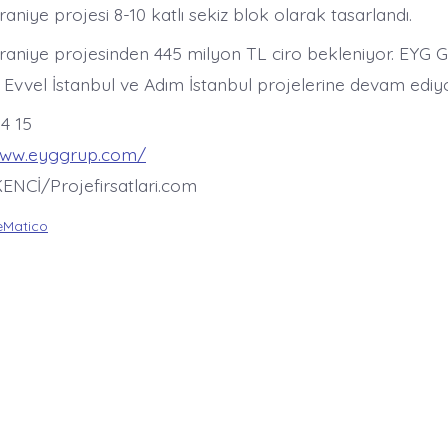
iye projesi 8-10 katlı sekiz blok olarak tasarlandı.
niye projesinden 445 milyon TL ciro bekleniyor. EYG Gr
 Evvel İstanbul ve Adım İstanbul projelerine devam ediyo
54 15
www.eyggrup.com/
ENCİ/Projefirsatlari.com
Matico