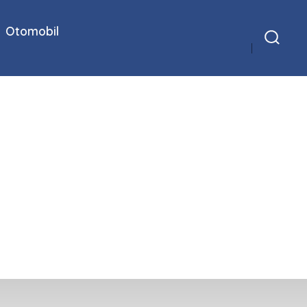
Otomobil
Arama
Çubuğunu
Göster/Gizle