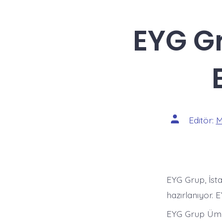
EYG Gr
Yazının
Editör:
M
yazarı
EYG Grup, İst
hazırlanıyor.
EYG Grup Ümran