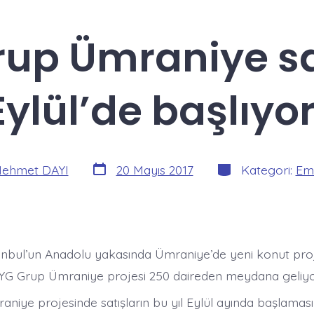
up Ümraniye sa
Eylül’de başlıyor
Yazı
Kategoriler
ehmet DAYI
20 Mayıs 2017
Kategori:
Eml
tarihi
anbul’un Anadolu yakasında Ümraniye’de yeni konut pro
 EYG Grup Ümraniye projesi 250 daireden meydana geliyo
iye projesinde satışların bu yıl Eylül ayında başlaması 