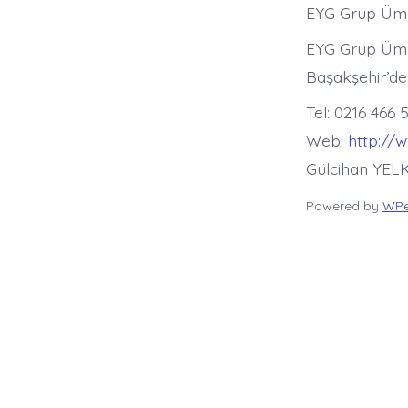
EYG Grup Ümran
EYG Grup Ümra
Başakşehir’de
Tel: 0216 466 
Web:
http://
Gülcihan YELK
Powered by
WPe