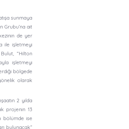
satışa sunmaya
n Grubu’na ait
kezinin de yer
 ile işletmeyi
ulut, “Hilton
yla işletmeyi
terdiği bölgede
önelik olarak
şaatın 2 yılda
k projenin 13
an bölümde ise
arı bulunacak”