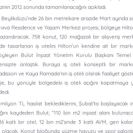
nin 2012 sonunda tamamlanacağını açıkladı.
ın Beylikdüzü’nde 26 bin metrekare arazide Mart ayında 
Evviva Residence ve Yaşam Merkezi projesi, bölgeye Hilto
 kazandıracak. 758 konut, 120 mağazalı bir alışveriş mer
de tasarlanan iş otelini Hilton’un kendine ait bir marka
söyleyen Bulut İnşaat Yönetim Kurulu Başkanı Temel B
nsipte anlaştık. Buraya iş oteli konseptli bir marka
Radisson ve Kaya Ramada’nın iş oteli olarak faaliyet gös
e, bu yönüyle bölgedeki iş oteli açığını kapatmaya y
dedi.
milyon TL hasılat beklediklerini, Şubat’ta başlayacak in
nı kaydeden Bulut, “110 bin m2 inşaat alanı bulunaca
16 katlı bir otel, 12 bin m2’sinde 3 katlı AVM, geri kal
ı olacak. Konut bloğunda yüzme havuzu ve spor salonl