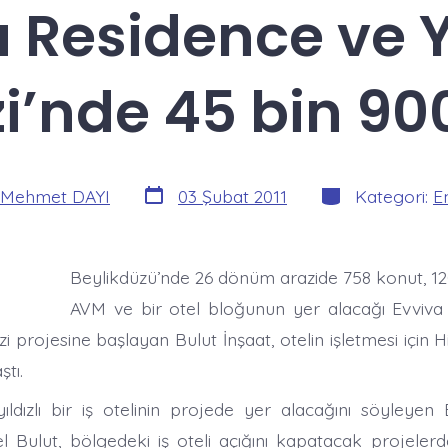
a Residence ve
i’nde 45 bin 900
Yazı
Kategoriler
Mehmet DAYI
03 Şubat 2011
Kategori:
E
tarihi
Beylikdüzü’nde 26 dönüm arazide 758 konut, 12
AVM ve bir otel bloğunun yer alacağı Evviva
projesine başlayan Bulut İnşaat, otelin işletmesi için H
ştı.
ıldızlı bir iş otelinin projede yer alacağını söyleyen B
 Bulut, bölgedeki iş oteli açığını kapatacak projelerd