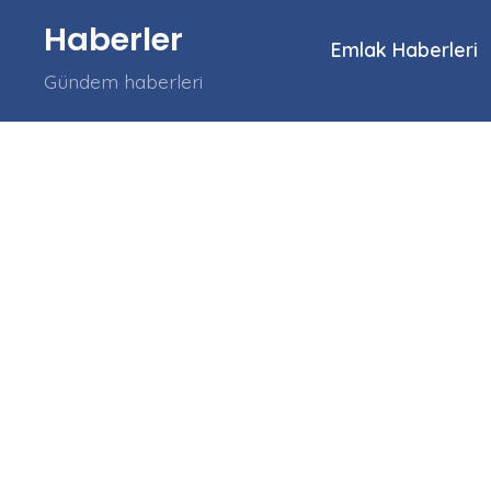
İçeriğe
Haberler
atla
Emlak Haberleri
Gündem haberleri