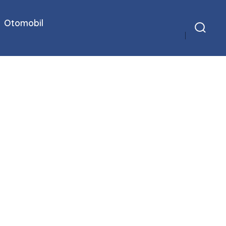
Otomobil
Arama
Çubuğunu
Göster/Gizle