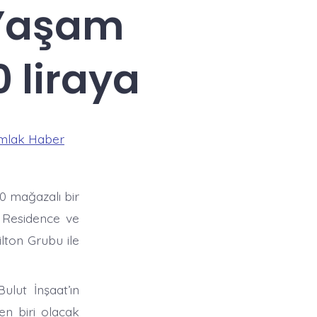
 Yaşam
 liraya
mlak Haber
0 mağazalı bir
 Residence ve
ilton Grubu ile
ulut İnşaat’ın
en biri olacak