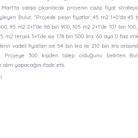
Mart’ta satışa çıkarılacak projenin cazip fiyat strateji
yleyen Bulut, “Projede peşin fiyatlar, 45 m2 1+0’da 45 
300, 95 m2 2+1’de 96 bin 900, 105 m2 2+1’de 107 bin 100,
75 m2 teraslı 3+1’de ise 178 bin 500 lira. 60 aya 0 faiz im
erin vadeli fiyatları ise 54 bin lira ile 210 bin lira arası
. Projeye 300 kişiden talep olduğunu belirten Bul
 alım yapacağını ifade etti.
n