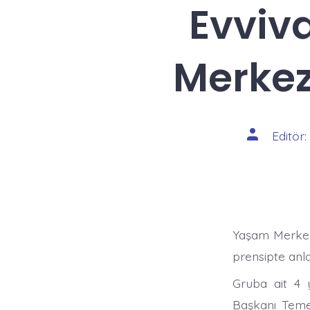
Evviv
Merkez
Yazının
Editör:
yazarı
Yaşam Merkezi 
prensipte anla
Gruba ait 4 y
Başkanı Temel