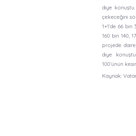
diye konuştu. 
çekeceğini sö
1+1’de 66 bin 
160 bin 140, 1
projede dairel
diye konuştu
100’ünün kesin
Kaynak: Vata