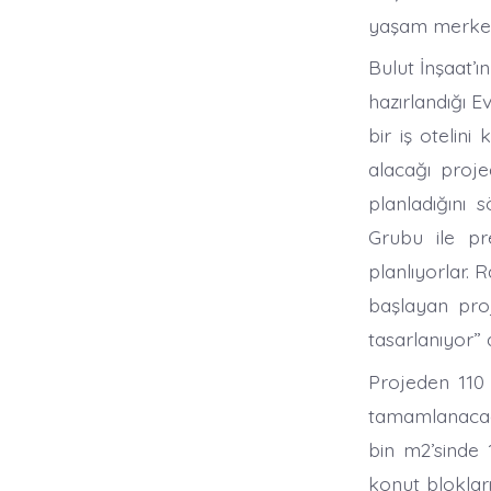
yaşam merkezi
Bulut İnşaat’
hazırlandığı 
bir iş otelini
alacağı proje
planladığını 
Grubu ile pre
planlıyorlar. 
başlayan proj
tasarlanıyor” 
Projeden 110 
tamamlanacağı
bin m2’sinde 
konut bloklar