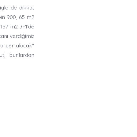
siyle de dikkat
bin 900, 65 m2
 157 m2 3+1’de
kanı verdiğimiz
nda yer alacak”
ut, bunlardan