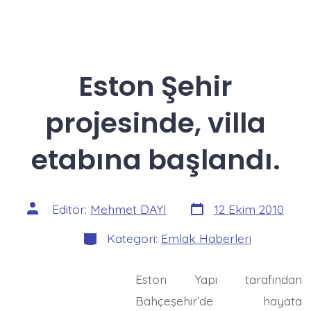
Eston Şehir
projesinde, villa
etabına başlandı.
Yazı
Yazının
Editör:
Mehmet DAYI
12 Ekim 2010
tarihi
yazarı
Kategoriler
Kategori:
Emlak Haberleri
Eston Yapı tarafından
Bahçeşehir’de hayata