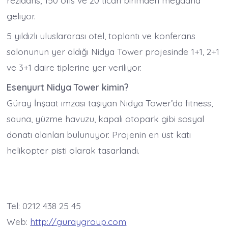
rezidans, 150 ofis ve 20 ticari birimden meydana
geliyor.
5 yıldızlı uluslararası otel, toplantı ve konferans
salonunun yer aldığı Nidya Tower projesinde 1+1, 2+1
ve 3+1 daire tiplerine yer veriliyor.
Esenyurt Nidya Tower kimin?
Güray İnşaat imzası taşıyan Nidya Tower’da fitness,
sauna, yüzme havuzu, kapalı otopark gibi sosyal
donatı alanları bulunuyor. Projenin en üst katı
helikopter pisti olarak tasarlandı.
Tel: 0212 438 25 45
Web:
http://guraygroup.com