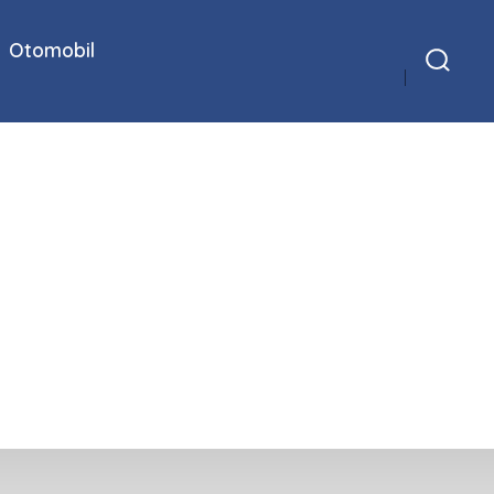
Otomobil
Arama
Çubuğunu
Göster/Gizle