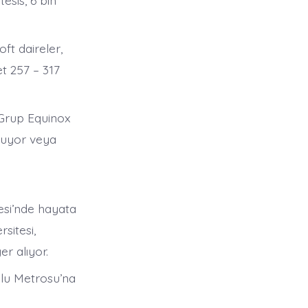
esis, 6 bin
ft daireler,
et 257 – 317
 Grup Equinox
luyor veya
esi’nde hayata
sitesi,
r alıyor.
olu Metrosu’na