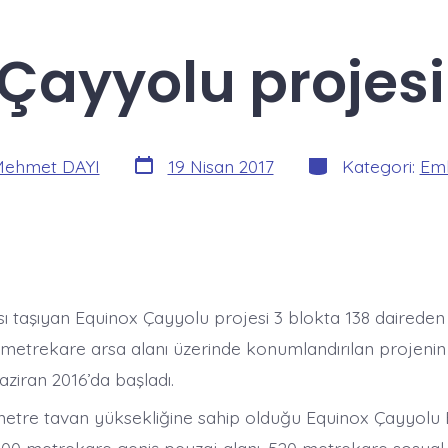
Çayyolu projes
Yazı
Kategoriler
ehmet DAYI
19 Nisan 2017
Kategori:
Eml
tarihi
ı taşıyan Equinox Çayyolu projesi 3 blokta 138 daired
n metrekare arsa alanı üzerinde konumlandırılan projenin
aziran 2016’da başladı.
metre tavan yüksekliğine sahip olduğu Equinox Çayyolu E