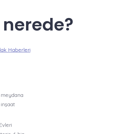
i nerede?
ak Haberleri
en meydana
 inşaat
vleri