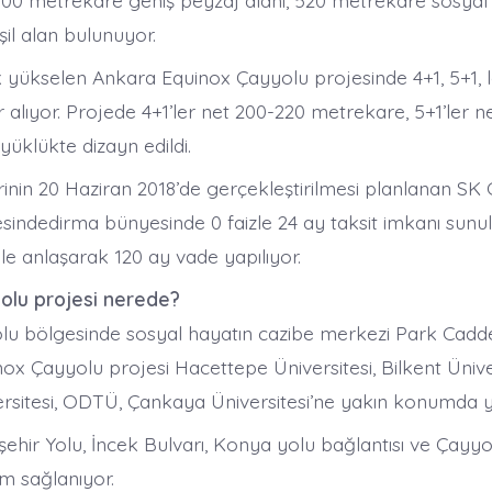
900 metrekare geniş peyzaj alanı, 520 metrekare sosyal t
il alan bulunuyor.
k yükselen Ankara Equinox Çayyolu projesinde 4+1, 5+1, lo
 alıyor. Projede 4+1’ler net 200-220 metrekare, 5+1’ler n
üklükte dizayn edildi.
rinin 20 Haziran 2018’de gerçekleştirilmesi planlanan SK
sindedirma bünyesinde 0 faizle 24 ay taksit imkanı sunu
le anlaşarak 120 ay vade yapılıyor.
olu projesi nerede?
u bölgesinde sosyal hayatın cazibe merkezi Park Cadd
nox Çayyolu projesi Hacettepe Üniversitesi, Bilkent Üniver
rsitesi, ODTÜ, Çankaya Üniversitesi’ne yakın konumda ye
şehir Yolu, İncek Bulvarı, Konya yolu bağlantısı ve Çayy
m sağlanıyor.