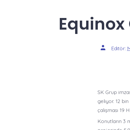
Equinox 
Yazının
Editör:
M
yazarı
SK Grup imzas
geliyor. 12 bi
çalışması 19 H
Konutların 3 