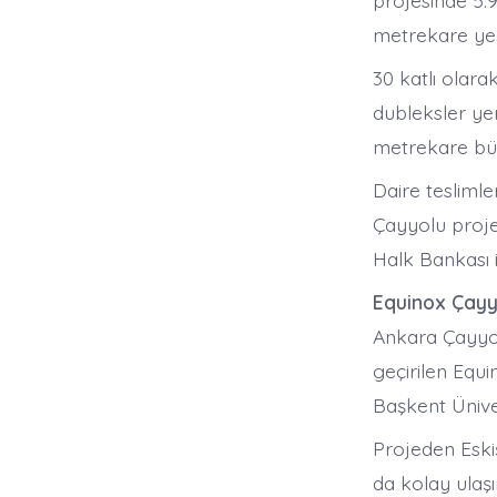
projesinde 5.
metrekare yeş
30 katlı olara
dubleksler yer
metrekare büy
Daire teslimle
Çayyolu proje
Halk Bankası i
Equinox Çayy
Ankara Çayyol
geçirilen Equi
Başkent Ünive
Projeden Eski
da kolay ulaşı