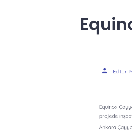
Equin
Yazının
Editör:
M
yazarı
Equinox Çayyo
projede inşaat
Ankara Çayyol