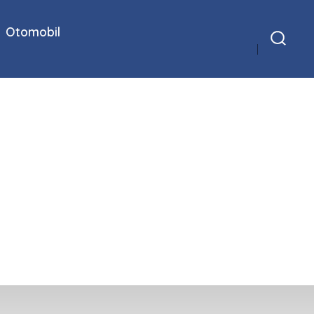
Otomobil
Arama
Çubuğunu
Göster/Gizle