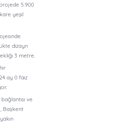
 projede 5.900
kare yeşil
rojesinde
ükte dizayn
ekliği 3 metre.
hir
4 ay 0 faiz
or.
bağlantısı ve
i, Başkent
 yakın