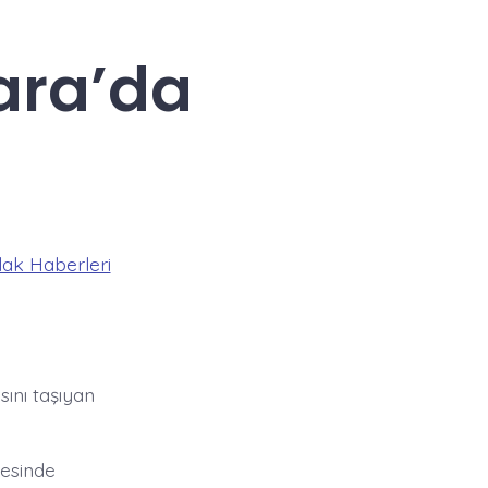
ara’da
ak Haberleri
ını taşıyan
esinde