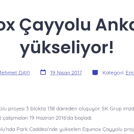
ox Çayyolu Ank
yükseliyor!
Yazı
Kategoriler
ehmet DAYI
19 Nisan 2017
Kategori:
Eml
tarihi
lu projesi 3 blokta 138 daireden oluşuyor. SK Grup imzas
 çalışmaları 19 Haziran 2016’da başladı.
u’nda Park Caddesi’nde yükselen Equinox Çayyolu proj