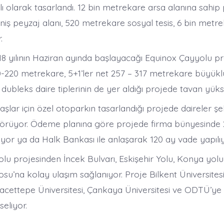
lı olarak tasarlandı. 12 bin metrekare arsa alanına sahip
iş peyzaj alanı, 520 metrekare sosyal tesis, 6 bin metre
.
018 yılının Haziran ayında başlayacağı Equinox Çayyolu p
00-220 metrekare, 5+1’ler net 257 – 317 metrekare büyükl
e dubleks daire tiplerinin de yer aldığı projede tavan yüks
aşlar için özel otoparkın tasarlandığı projede daireler şe
örüyor. Ödeme planına göre projede firma bünyesinde 2
yor ya da Halk Bankası ile anlaşarak 120 ay vade yapılıy
lu projesinden İncek Bulvarı, Eskişehir Yolu, Konya yolu 
su’na kolay ulaşım sağlanıyor. Proje Bilkent Üniversites
 Hacettepe Üniversitesi, Çankaya Üniversitesi ve ODTÜ’ye
eliyor.