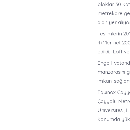
bloklar 30 kat
metrekare gen
alan yer alıyor
Teslimlerin 2
4+1’ler net 2
edildi. Loft v
Engelli vatand
manzarasını g
imkanı sağlanı
Equinox Çayyo
Çayyolu Metro
Üniversitesi,
konumda yüks