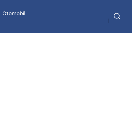
Otomobil
Arama
Çubuğunu
Göster/Gizle