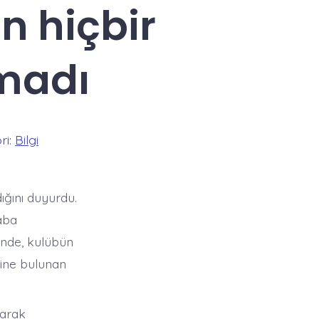
n hiçbir
madı
ri:
Bilgi
ığını duyurdu.
aba
sinde, kulübün
hine bulunan
larak