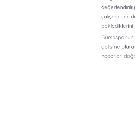
değerlendirili
çalışmaların 
beklediklerini i
Bursaspor’un b
gelişme olara
hedefleri doğ