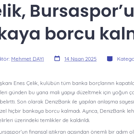
lik, Bursaspor’u
kaya borcu kal
Yazı
Kategoriler
itör:
Mehmet DAYI
14 Nisan 2025
Katego
tarihi
kanı Enes Çelik, kulübün tüm banka borçlarının kapatıld
leri günden bu yana mali yapıyı düzeltmek için yoğun ç
 belirtti. Son olarak DenizBank ile yapılan anlaşma saye
el hiçbir bankaya borcu kalmadı. Ayrıca, DenizBank le
rleri üzerindeki temlikler de kaldırıldı.
ursaspor’un finansal istikrarı açısından önemli bir adım o