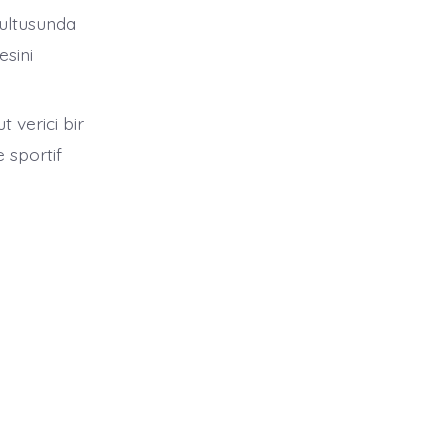
rultusunda
sini
 verici bir
 sportif