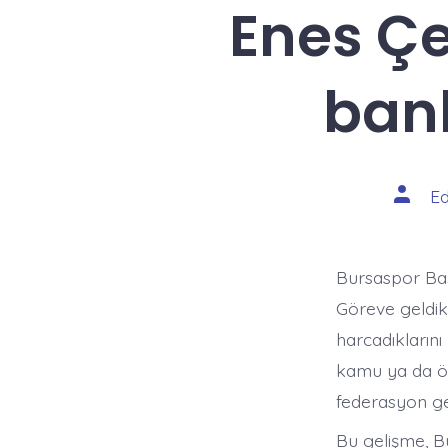
Enes Çe
ban
Yazının
Ed
yazarı
Bursaspor Baş
Göreve geldik
harcadıklarını
kamu ya da öz
federasyon geli
​Bu gelişme, B