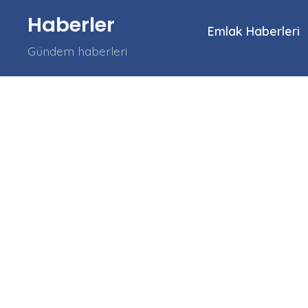
İçeriğe
Haberler
atla
Emlak Haberleri
Gündem haberleri