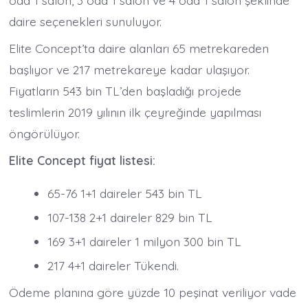
oda 1 salon, 3 oda 1 salon ve 4 oda 1 salon şeklinde
daire seçenekleri sunuluyor.
Elite Concept’ta daire alanları 65 metrekareden
başlıyor ve 217 metrekareye kadar ulaşıyor.
Fiyatların 543 bin TL’den başladığı projede
teslimlerin 2019 yılının ilk çeyreğinde yapılması
öngörülüyor.
Elite Concept fiyat listesi:
65-76 1+1 daireler 543 bin TL
107-138 2+1 daireler 829 bin TL
169 3+1 daireler 1 milyon 300 bin TL
217 4+1 daireler Tükendi.
Ödeme planına göre yüzde 10 peşinat veriliyor vade