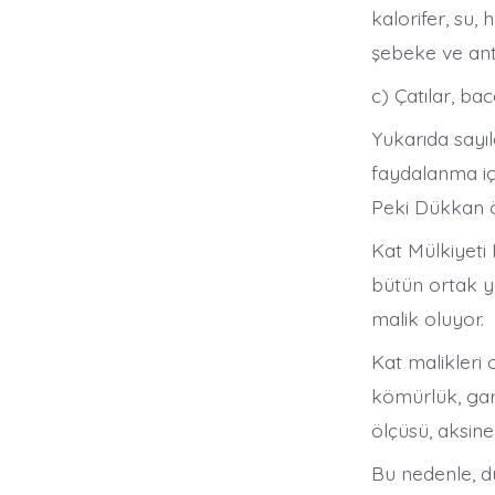
kalorifer, su, 
şebeke ve ante
c) Çatılar, ba
Yukarıda sayı
faydalanma içi
Peki Dükkan ön
Kat Mülkiyeti
bütün ortak y
malik oluyor.
Kat malikleri
kömürlük, gar
ölçüsü, aksine
Bu nedenle, d