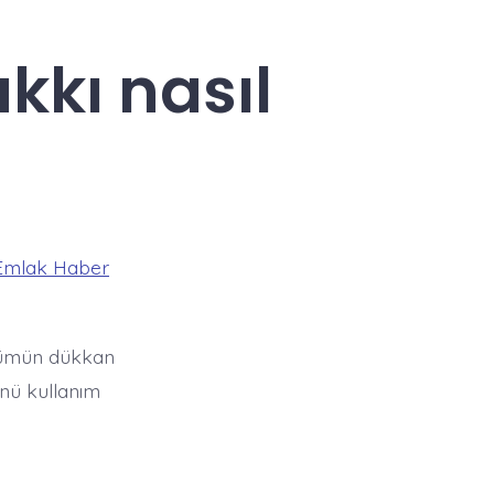
kkı nasıl
Emlak Haber
ölümün dükkan
önü kullanım