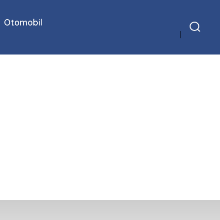
Otomobil
Arama
Çubuğunu
Göster/Gizle