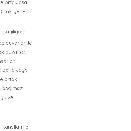
ve ortaklaşa
rtak yerlerin
 sayılıyor:
de duvarlar ile
ak duvarlar,
nsörler,
ı daire veya
ve ortak
p bağımsız
uyu ve
kanalları ile