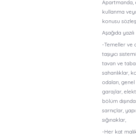
Apartmanda, a
kullanma veya
konusu sözleşme
Aşağıda yazılı
-Temeller ve a
taşıyıcı siste
tavan ve taban
sahanlıklar, k
odaları, gene
garajlar, ele
bölüm dışında 
sarnıçlar, yap
sığınaklar,
-Her kat malik