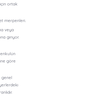
 için ortak
et merpenleri.
nma veya
na giriyor.
menkulün
rine göre
n genel
yerlerdeki
nlıdır.