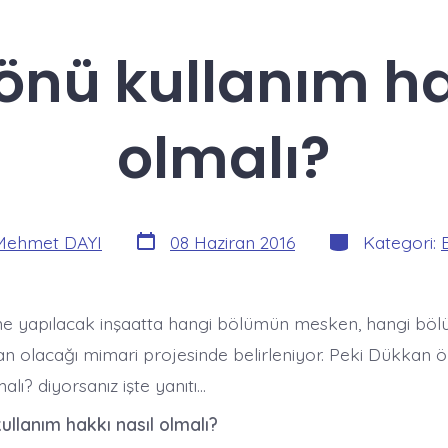
nü kullanım ha
olmalı?
Yazı
Kategoriler
Mehmet DAYI
08 Haziran 2016
Kategori:
tarihi
ine yapılacak inşaatta hangi bölümün mesken, hangi b
an olacağı mimari projesinde belirleniyor. Peki Dükkan 
alı? diyorsanız işte yanıtı…
llanım hakkı nasıl olmalı?