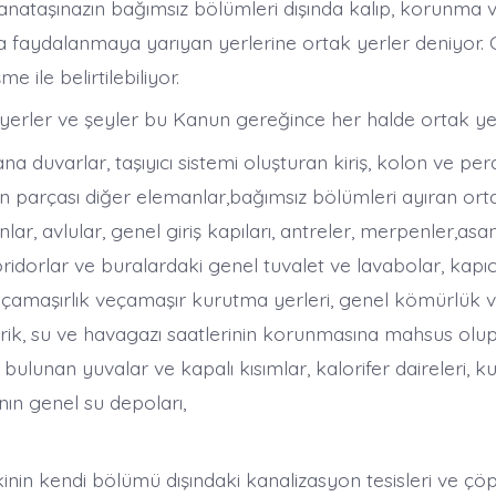
nataşınazın bağımsız bölümleri dışında kalıp, korunma 
 faydalanmaya yarıyan yerlerine ortak yerler deniyor. O
 ile belirtilebiliyor.
 yerler ve şeyler bu Kanun gereğince her halde ortak yer
na duvarlar, taşıyıcı sistemi oluşturan kiriş, kolon ve per
min parçası diğer elemanlar,bağımsız bölümleri ayıran ort
lar, avlular, genel giriş kapıları, antreler, merpenler,asa
oridorlar ve buralardaki genel tuvalet ve lavabolar, kapıc
l çamaşırlık veçamaşır kurutma yerleri, genel kömürlük 
ktrik, su ve havagazı saatlerinin korunmasına mahsus olu
bulunan yuvalar ve kapalı kısımlar, kalorifer daireleri, k
ının genel su depoları,
inin kendi bölümü dışındaki kanalizasyon tesisleri ve çöp 