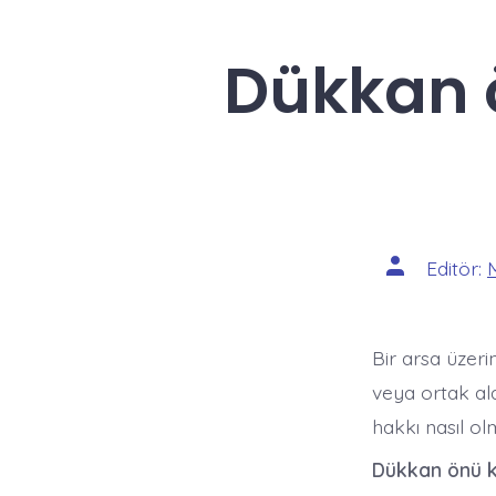
Dükkan ö
Yazının
Editör:
yazarı
Bir arsa üzer
veya ortak al
hakkı nasıl olm
Dükkan önü ku