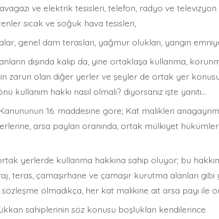
havagazı ve elektrik tesisleri, telefon, radyo ve televizyon
nler sıcak ve soğuk hava tesisleri,
calar, genel dam terasları, yağmur olukları, yangın emniy
lanların dışında kalıp da, yine ortaklaşa kullanma, koru
n zaruri olan diğer yerler ve şeyler de ortak yer konusu
ü kullanım hakkı nasıl olmalı? diyorsanız işte yanıtı…
 Kanununun 16. maddesine göre; Kat malikleri anagayri
erlerine, arsa payları oranında, ortak mülkiyet hükümle
 ortak yerlerde kullanma hakkına sahip oluyor; bu hakkı
aj, teras, çamaşırhane ve çamaşır kurutma alanları gibi 
 sözleşme olmadıkça, her kat malikine ait arsa payı ile ora
ükkan sahiplerinin söz konusu boşlukları kendilerince