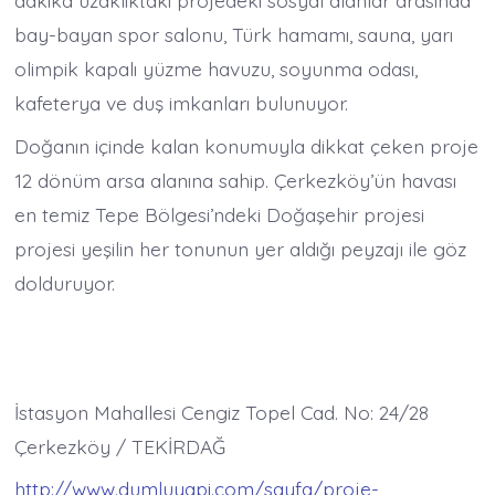
dakika uzaklıktaki projedeki sosyal alanlar arasında
bay-bayan spor salonu, Türk hamamı, sauna, yarı
olimpik kapalı yüzme havuzu, soyunma odası,
kafeterya ve duş imkanları bulunuyor.
Doğanın içinde kalan konumuyla dikkat çeken proje
12 dönüm arsa alanına sahip. Çerkezköy’ün havası
en temiz Tepe Bölgesi’ndeki Doğaşehir projesi
projesi yeşilin her tonunun yer aldığı peyzajı ile göz
dolduruyor.
İstasyon Mahallesi Cengiz Topel Cad. No: 24/28
Çerkezköy / TEKİRDAĞ
http://www.dumluyapi.com/sayfa/proje-