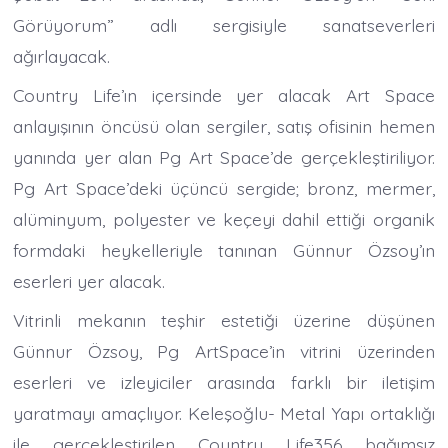
Görüyorum” adlı sergisiyle sanatseverleri
ağırlayacak.
Country Life’ın içersinde yer alacak Art Space
anlayışının öncüsü olan sergiler, satış ofisinin hemen
yanında yer alan Pg Art Space’de gerçekleştiriliyor.
Pg Art Space’deki üçüncü sergide; bronz, mermer,
alüminyum, polyester ve keçeyi dahil ettiği organik
formdaki heykelleriyle tanınan Günnur Özsoy’ın
eserleri yer alacak.
Vitrinli mekanın teşhir estetiği üzerine düşünen
Günnur Özsoy, Pg ArtSpace’in vitrini üzerinden
eserleri ve izleyiciler arasında farklı bir iletişim
yaratmayı amaçlıyor. Keleşoğlu- Metal Yapı ortaklığı
ile gerçekleştirilen Country Life356 bağımsız