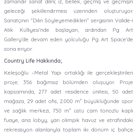
zamandır sanat dilini; iz, bellek, geçmiş ve geçmişin
geleceği şekillendirmesi üzerinden oluşturuyor.
Sanatçının “Dilin Söyleyemedikleri” sergisinin Valide-i
Atik Külliyesi’nde başlayan, ardından Pg Art
Gallery’de devam eden yolculuğu Pg Art Space’de
sona eriyor.
Country Life Hakkında;
Keleşoğlu –Metal Yapı ortaklığı ile gerçekleştirilen
proje; 356 bağımsız bölümden oluşuyor. Proje
kapsamında, 277 adet residence ünitesi, 50 adet
mağaza, 29 adet ofis, 2.000 m² büyüklüğünde spor
ve sağlık merkezi, 750 m² üstü cam tonozlu kaplı
fuaye, ana lobyy, yarı olimpik havuz ve etrafındaki
rekreasyon alanlarıyla toplam iki dönüm iç bahçe