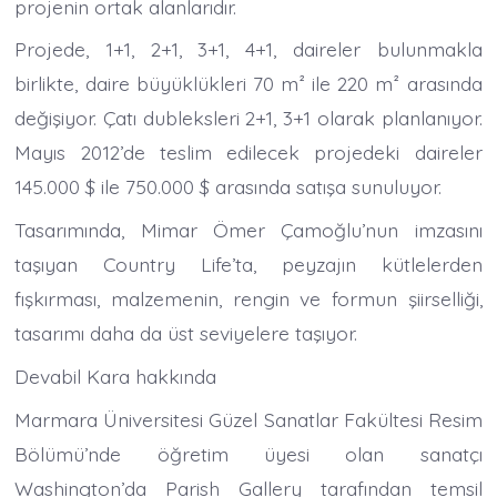
projenin ortak alanlarıdır.
Projede, 1+1, 2+1, 3+1, 4+1, daireler bulunmakla
birlikte, daire büyüklükleri 70 m² ile 220 m² arasında
değişiyor. Çatı dubleksleri 2+1, 3+1 olarak planlanıyor.
Mayıs 2012’de teslim edilecek projedeki daireler
145.000 $ ile 750.000 $ arasında satışa sunuluyor.
Tasarımında, Mimar Ömer Çamoğlu’nun imzasını
taşıyan Country Life’ta, peyzajın kütlelerden
fışkırması, malzemenin, rengin ve formun şiirselliği,
tasarımı daha da üst seviyelere taşıyor.
Devabil Kara hakkında
Marmara Üniversitesi Güzel Sanatlar Fakültesi Resim
Bölümü’nde öğretim üyesi olan sanatçı
Washington’da Parish Gallery tarafından temsil