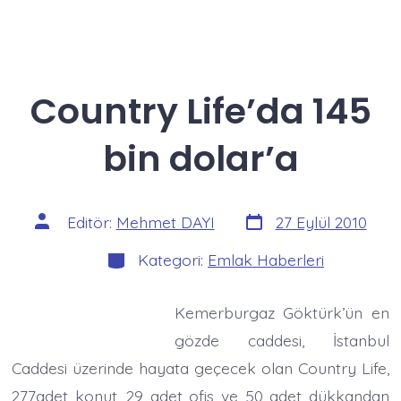
Country Life’da 145
bin dolar’a
Yazı
Yazının
Editör:
Mehmet DAYI
27 Eylül 2010
tarihi
yazarı
Kategoriler
Kategori:
Emlak Haberleri
Kemerburgaz Göktürk’ün en
gözde caddesi, İstanbul
Caddesi üzerinde hayata geçecek olan Country Life,
277adet konut, 29 adet ofis ve 50 adet dükkandan