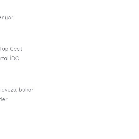
riyor.
Tüp Geçit
rtal İDO
 havuzu, buhar
ler