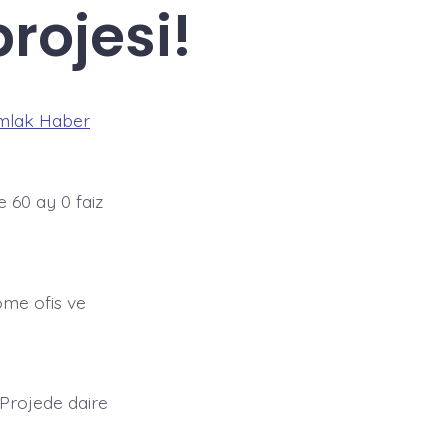
projesi!
mlak Haber
 60 ay 0 faiz
home ofis ve
. Projede daire