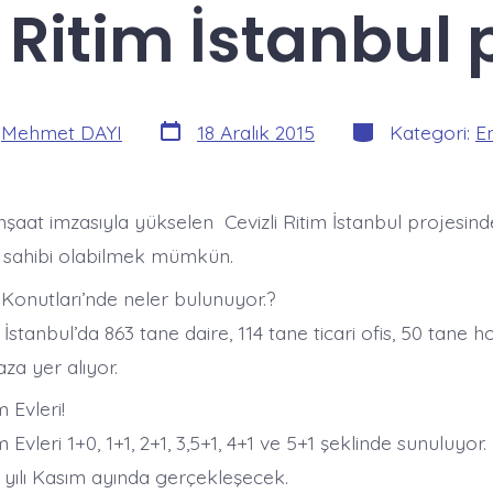
 Ritim İstanbul 
Yazı
Kategoriler
:
Mehmet DAYI
18 Aralık 2015
Kategori:
E
tarihi
aat imzasıyla yükselen Cevizli Ritim İstanbul projesinde
ire sahibi olabilmek mümkün.
 Konutları’nde neler bulunuyor.?
İstanbul’da 863 tane daire, 114 tane ticari ofis, 50 tane 
za yer alıyor.
 Evleri!
 Evleri 1+0, 1+1, 2+1, 3,5+1, 4+1 ve 5+1 şeklinde sunuluyor
6 yılı Kasım ayında gerçekleşecek.