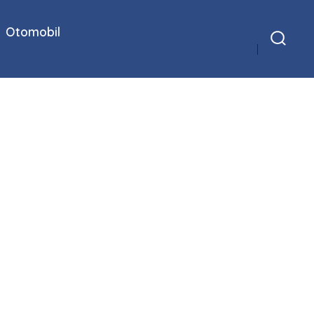
Otomobil
Arama
Çubuğunu
Göster/Gizle