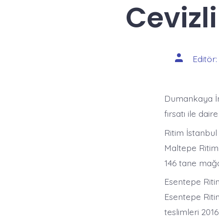
Cevizli
Yazının
Editör
yazarı
Dumankaya İnş
fırsatı ile da
Ritim İstanbul
Maltepe Ritim 
146 tane mağa
Esentepe Ritim
Esentepe Ritim
teslimleri 201