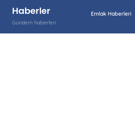
İçeriğe
Haberler
atla
Emlak Haberleri
Gündem haberleri