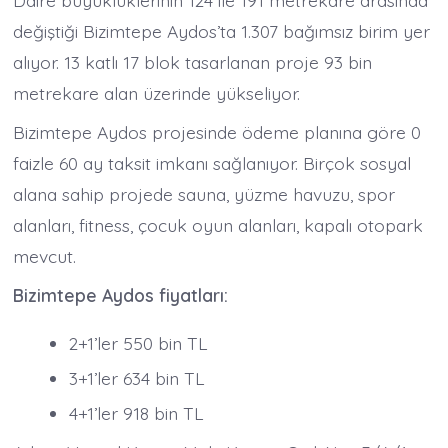
Daire büyüklüklerinin 124 ile 191 metrekare arasında
değiştiği Bizimtepe Aydos’ta 1.307 bağımsız birim yer
alıyor. 13 katlı 17 blok tasarlanan proje 93 bin
metrekare alan üzerinde yükseliyor.
Bizimtepe Aydos projesinde ödeme planına göre 0
faizle 60 ay taksit imkanı sağlanıyor. Birçok sosyal
alana sahip projede sauna, yüzme havuzu, spor
alanları, fitness, çocuk oyun alanları, kapalı otopark
mevcut.
Bizimtepe Aydos fiyatları:
2+1’ler 550 bin TL
3+1’ler 634 bin TL
4+1’ler 918 bin TL