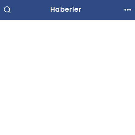
İçeriğe
Haberler
atla
Arama
Me
Çubuğunu
Göster/Gizle