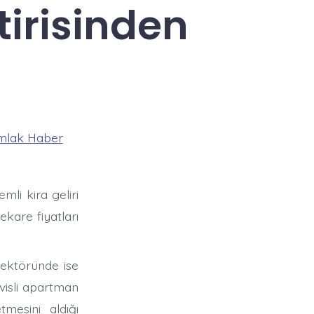
tirisinden
mlak Haber
li kira geliri
ekare fiyatları
sektöründe ise
rvisli apartman
mesini aldığı