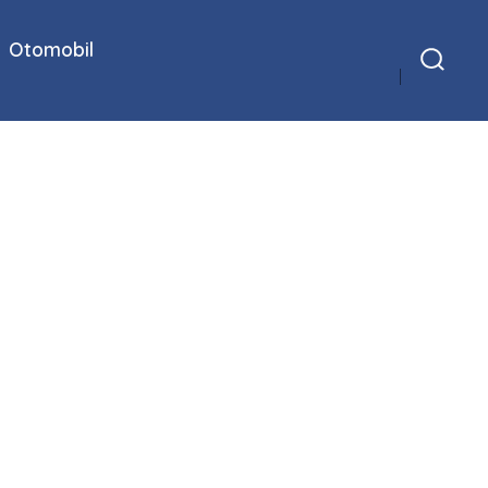
Otomobil
Arama
Çubuğunu
Göster/Gizle