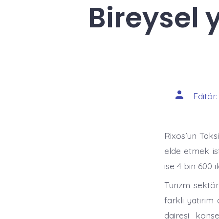
Bireysel 
Yazının
Editör
yazarı
Rixos’un Taks
elde etmek ist
ise 4 bin 600 
Turizm sektör
farklı yatırım
dairesi kons