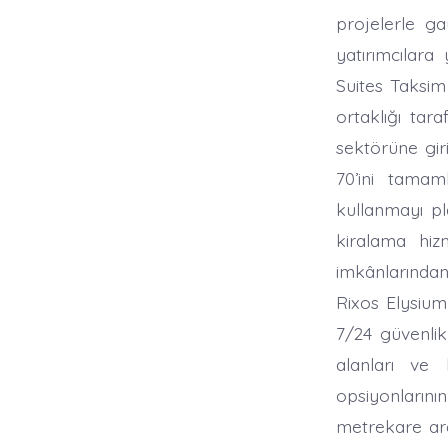
projelerle g
yatırımcılara
Suites Taksim
ortaklığı tar
sektörüne gir
70’ini tamaml
kullanmayı pla
kiralama hiz
imkânlarından
Rixos Elysium
7/24 güvenlik,
alanları ve 
opsiyonların
metrekare ara