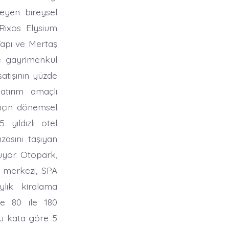
eyen bireysel
 Rixos Elysium
apı ve Mertaş
e gayrimenkul
atışının yüzde
yatırım amaçlı
 için dönemsel
yıldızlı otel
zasını taşıyan
uyor. Otopark,
r merkezi, SPA
lık kiralama
de 80 ile 180
ğu kata göre 5