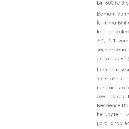
bin 500 ile 8 
Bomonti’de me
İç mimarisini
katlı bir kul
2+1, 3+1 vey
seçeneklerin 
arasında değiş
Lübnan resto
Taksim’deki 
yaratacak ol
özel olarak 
Residence Bomo
helikopter 
yararlanabil