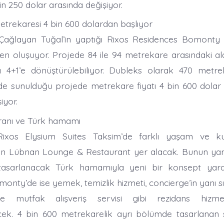
bin 250 dolar arasında değişiyor.
trekaresi 4 bin 600 dolardan başlıyor
 Çağlayan Tuğal’in yaptığı Rixos Residences Bomonty 
eden oluşuyor. Projede 84 ile 94 metrekare arasındaki a
a 4+1’e dönüştürülebiliyor. Dubleks olarak 470 metr
de sunulduğu projede metrekare fiyatı 4 bin 600 dolar i
iyor.
ranı ve Türk hamamı
Rixos Elysium Suites Taksim’de farklı yaşam ve k
an Lübnan Lounge & Restaurant yer alacak. Bunun yanı
tasarlanacak Türk hamamıyla yeni bir konsept yarat
nty’de ise yemek, temizlik hizmeti, concierge’in yanı sı
ve mutfak alışveriş servisi gibi rezidans hizme
ecek. 4 bin 600 metrekarelik ayrı bölümde tasarlanan