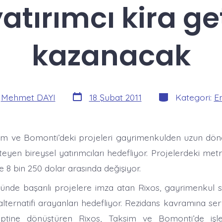
yatırımcı kira ge
kazanacak
Yazı
Kategoriler
:
Mehmet DAYI
18 Şubat 2011
Kategori:
E
tarihi
im ve Bomonti’deki projeleri gayrimenkulden uzun dönem
eyen bireysel yatırımcıları hedefliyor. Projelerdeki metr
ile 8 bin 250 dolar arasında değişiyor.
ünde başarılı projelere imza atan Rixos, gayrimenkul 
 alternatifi arayanları hedefliyor. Rezidans kavramına se
eptine dönüştüren Rixos, Taksim ve Bomonti’de işlet