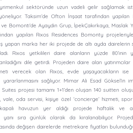
ayrimenkul sektöründe uzun vadeli gelir sağlamak ist
 yöneliyor. Taksim’de Ofton İnşaat tarafından yapılan
 ve Bomonti’de Ayaydın Grup, İpekÇakırkaya, Maslak Y
afından yapılan Rixos Residences Bomonty projeleriyl
iş yapan marka her iki projede de altı ayda dairelerin s
adı. Rixos yetkilileri daire alanların yüzde 80’inin 
nladığını dile getirdi. Projeden daire alan yatırımcılar
meti verecek olan Rixos, evde yaşayacakların ise 5 
 yararlanmasını sağlıyor. Mimar Ali Esad Göksel’in im
 Suites projesi tamamı 1+1’den oluşan 140 suitten oluş
 vale, oda servisi, kişiye özel ‘concierge’ hizmeti, spo
kapalı havuzun yer aldığı projede haftalık ve ay
ın yanı sıra günlük olarak da kiralanabiliyor. Proje
sında değişen dairelerde metrekare fiyatları bulundu