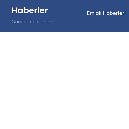
İçeriğe
Haberler
atla
Emlak Haberleri
Gündem haberleri