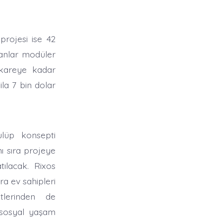
projesi ise 42
lanlar modüler
ekareye kadar
la 7 bin dolar
ulüp konsepti
 sıra projeye
ılacak. Rixos
ra ev sahipleri
tlerinden de
 sosyal yaşam