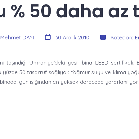
 % 50 daha az t
Yazı
Kategoriler
Mehmet DAYI
30 Aralık 2010
Kategori:
E
tarihi
ni taşındığı Ümraniye’deki yeşil bina LEED sertifikalı. 
a yüzde 50 tasarruf sağlıyor. Yağmur suyu ve klima y
binada, gün ışığından en yüksek derecede yararlanılıyor.