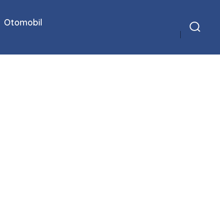
Otomobil
Arama
Çubuğunu
Göster/Gizle