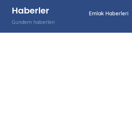
İçeriğe
Haberler
atla
Emlak Haberleri
Gündem haberleri