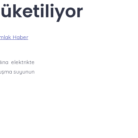
üketiliyor
mlak Haber
Bina elektrikte
oğuşma suyunun