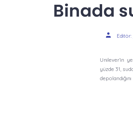
Binada su
Yazının
Editör:
yazarı
Unilever’in ye
yüzde 31, sud
depolandığını 