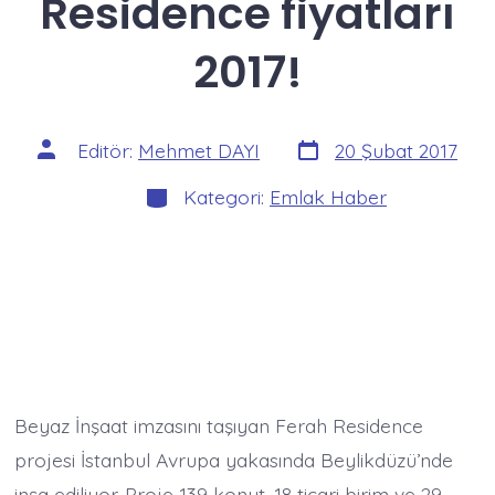
Residence fiyatları
2017!
Yazı
Yazının
Editör:
Mehmet DAYI
20 Şubat 2017
tarihi
yazarı
Kategoriler
Kategori:
Emlak Haber
Beyaz İnşaat imzasını taşıyan Ferah Residence
projesi İstanbul Avrupa yakasında Beylikdüzü’nde
inşa ediliyor. Proje 139 konut, 18 ticari birim ve 29