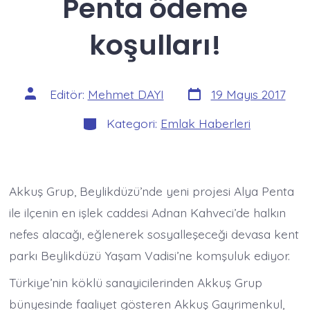
Penta ödeme
koşulları!
Yazı
Yazının
Editör:
Mehmet DAYI
19 Mayıs 2017
tarihi
yazarı
Kategoriler
Kategori:
Emlak Haberleri
Akkuş Grup, Beylikdüzü’nde yeni projesi Alya Penta
ile ilçenin en işlek caddesi Adnan Kahveci’de halkın
nefes alacağı, eğlenerek sosyalleşeceği devasa kent
parkı Beylikdüzü Yaşam Vadisi’ne komşuluk ediyor.
Türkiye’nin köklü sanayicilerinden Akkuş Grup
bünyesinde faaliyet gösteren Akkuş Gayrimenkul,