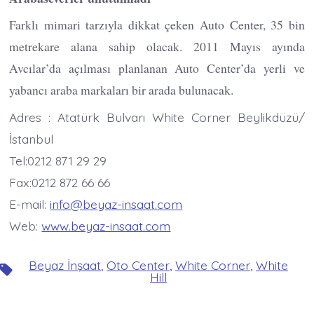
Farklı mimari tarzıyla dikkat çeken Auto Center, 35 bin
metrekare alana sahip olacak. 2011 Mayıs ayında
Avcılar’da açılması planlanan Auto Center’da yerli ve
yabancı araba markaları bir arada bulunacak.
Adres : Atatürk Bulvarı White Corner Beylikdüzü/
İstanbul
Tel:0212 871 29 29
Fax:0212 872 66 66
E-mail:
info@beyaz-insaat.com
Web:
www.beyaz-insaat.com
Beyaz İnşaat
,
Oto Center
,
White Corner
,
White
Etiketler
Hill