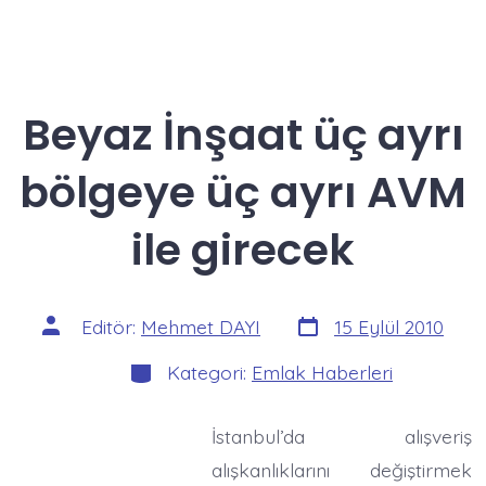
Beyaz İnşaat üç ayrı
bölgeye üç ayrı AVM
ile girecek
Yazı
Yazının
Editör:
Mehmet DAYI
15 Eylül 2010
tarihi
yazarı
Kategoriler
Kategori:
Emlak Haberleri
İstanbul’da alışveriş
alışkanlıklarını değiştirmek