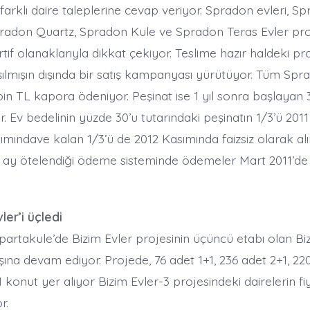
farklı daire taleplerine cevap veriyor. Spradon evleri, S
radon Quartz, Spradon Kule ve Spradon Teras Evler proj
tif olanaklarıyla dikkat çekiyor. Teslime hazır haldeki pro
şılmışın dışında bir satış kampanyası yürütüyor. Tüm Spr
bin TL kapora ödeniyor. Peşinat ise 1 yıl sonra başlayan 3
or. Ev bedelinin yüzde 30’u tutarındaki peşinatın 1/3’ü 201
ımındave kalan 1/3’ü de 2012 Kasımında faizsiz olarak alı
 3 ay ötelendiği ödeme sisteminde ödemeler Mart 2011’de 
vler’i üçledi
Ispartakule’de Bizim Evler projesinin üçüncü etabı olan Bi
ışına devam ediyor. Projede, 76 adet 1+1, 236 adet 2+1, 22
 konut yer alıyor Bizim Evler-3 projesindeki dairelerin fiy
r.