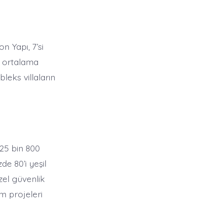
n Yapı, 7’si
ın ortalama
leks villaların
 25 bin 800
e 80’i yeşil
zel güvenlik
am projeleri