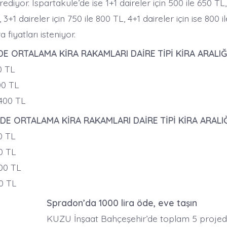
ediyor. Ispartakule’de ise 1+1 daireler için 500 ile 650 TL,
 3+1 daireler için 750 ile 800 TL, 4+1 daireler için ise 800 
a fiyatları isteniyor.
E ORTALAMA KİRA RAKAMLARI DAİRE TİPİ KİRA ARALIĞ
0 TL
00 TL
.400 TL
DE ORTALAMA KİRA RAKAMLARI DAİRE TİPİ KİRA ARALIĞ
0 TL
0 TL
800 TL
0 TL
Spradon’da 1000 lira öde, eve taşın
KUZU İnşaat Bahçeşehir’de toplam 5 projede 