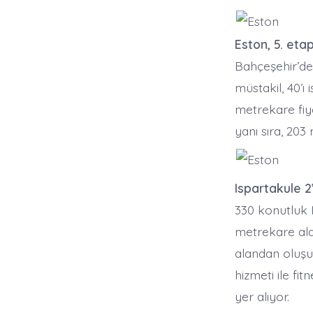
Eston, 5. eta
Bahçeşehir’de 
müstakil, 40’ı 
metrekare fiya
yanı sıra, 203 
Ispartakule 2
330 konutluk I
metrekare alan
alandan oluşu
hizmeti ile fi
yer alıyor.