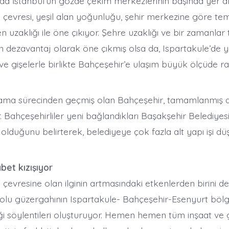
a İstanbul’un gözde çekim merkezlerinin başında yer a
 çevresi, yeşil alan yoğunluğu, şehir merkezine göre tem
n uzaklığı ile öne çıkıyor. Şehre uzaklığı ve bir zamanlar tr
in dezavantaj olarak öne çıkmış olsa da, Ispartakule’de 
ve gişelerle birlikte Bahçeşehir’e ulaşım büyük ölçüde r
nlama sürecinden geçmiş olan Bahçeşehir, tamamlanmış al
. Bahçeşehirliler yeni bağlandıkları Başakşehir Belediyesi
olduğunu belirterek, belediyeye çok fazla alt yapı işi d
et kızışıyor
çevresine olan ilginin artmasındaki etkenlerden birini de 
lu güzergahının Ispartakule- Bahçeşehir-Esenyurt böl
i söylentileri oluşturuyor. Hemen hemen tüm inşaat ve