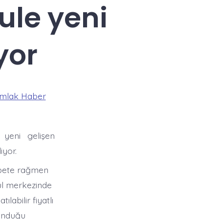
ule yeni
yor
mlak Haber
 yeni gelişen
iyor.
abete rağmen
bul merkezinde
labilir fiyatlı
lunduğu