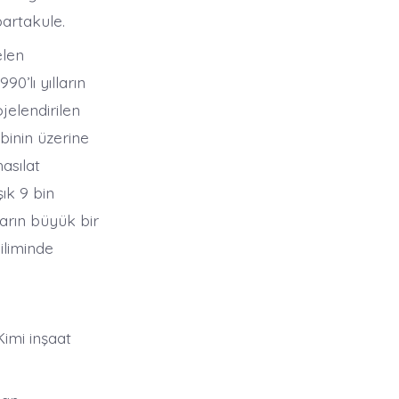
partakule.
elen
0’lı yılların
jelendirilen
binin üzerine
asılat
ık 9 bin
arın büyük bir
iliminde
Kimi inşaat