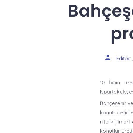
Bahçeşe
pr
Yazının
Editör:
yazarı
10 binin üze
Ispartakule, e
Bahçeşehir ve
konut üreticil
nitelikli, imar
konutlar üret