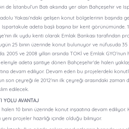
ri de İstanbul’un Batı aksında yer alan Bahçeşehir ve Is
nadolu Yakası’ndaki gelişen konut bölgelerinin başında g
Ispartakule adeta başlı başına bir kent görünümünde. 199
e’nin ilk uydu kenti olarak Emlak Bankası tarafından pro
ugün 25 binin üzerinde konut bulunuyor ve nüfusuda 35 
a. 2005 ve 2008 yılları arsında TOKİ ve Emlak GYO’nun h
jeleriyle adeta şantiye dönen Bahçeşehir’de halen yaklaş
tına devam ediliyor. Devam eden bu projelerdeki konutl
un son çeyreği ile 2012’nin ilk çeyreği arasındaki zaman d
slim edilecek.
I YOLU AVANTAJ
halen 10 binin üzerinde konut inşaatına devam ediliyor. 
 yeni projeler hazırlığı içinde olduğu biliniyor.