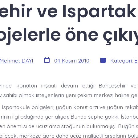
hir ve Ispartak
ojelerle öne çıkı
Yazı
Kategoriler
Mehmet DAYI
04 Kasım 2010
Kategori:
E
tarihi
rinde konutun inşaatı devam ettiği Bahçeşehir ve
v sahibi olmak isteyenlerin yeni çekim merkezi haline gel
 Ispartakule bölgeleri, yoğun konut arzı ve yoğun rek
erinin ilgi odağında yer alıyor. Bunda şüphe yokki, İstan
lı en önemlisi de ucuz arsa stoğunun bulunmayışı. Bugün satı
ibilecek, merkeze göre daha ucuz maliyetli arsaların bu