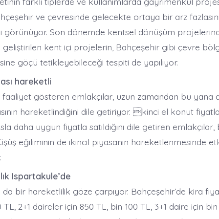
ketinin farklı tiplerde ve kullanımlarda gayrimenkul projes
çeşehir ve çevresinde gelecekte ortaya bir arz fazlasın
bi görünüyor. Son dönemde kentsel dönüşüm projelerinde
 geliştirilen kent içi projelerin, Bahçeşehir gibi çevre bö
ine göçü tetikleyebileceği tespiti de yapılıyor.
sası hareketli
 faaliyet gösteren emlakçılar, uzun zamandan bu yana 
asının hareketlindiğini dile getiriyor. kinci el konut fiyatl
sla daha uygun fiyatla satıldığını dile getiren emlakçılar,
düşüş eğiliminin de ikincil piyasanın hareketlenmesinde et
.
lık Ispartakule’de
da bir hareketlilik göze çarpıyor. Bahçeşehir’de kira fiyat
0 TL, 2+1 daireler için 850 TL, bin 100 TL, 3+1 daire için bin