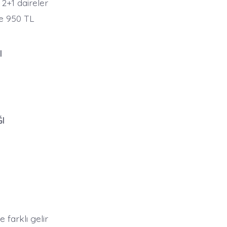
 2+1 daireler
ile 950 TL
I
I
farklı gelir