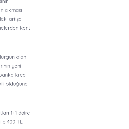
inin
ın çıkması
ki artışa
lgelerden kent
durgun olan
arının yeni
 banka kredi
kili olduğuna
ları 1+1 daire
 ile 400 TL