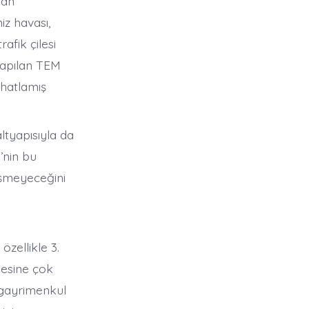
lan
iz havası,
afik çilesi
yapılan TEM
ahatlamış
tyapısıyla da
’nin bu
üşmeyeceğini
özellikle 3.
gesine çok
 gayrimenkul