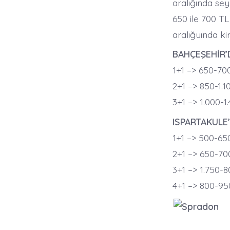
aralığında seyr
650 ile 700 TL,
aralığuında kir
BAHÇEŞEHİR’D
1+1 –> 650-70
2+1 –> 850-1.1
3+1 –> 1.000-1
ISPARTAKULE’
1+1 –> 500-65
2+1 –> 650-70
3+1 –> 1.750-
4+1 –> 800-95