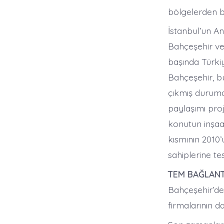
bölgelerden bi
İstanbul’un A
Bahçeşehir ve 
başında Türkiy
Bahçeşehir, b
çıkmış durumd
paylaşımı pro
konutun inşaa
kısmının 2010’
sahiplerine te
TEM BAĞLANT
Bahçeşehir’de 
firmalarının da