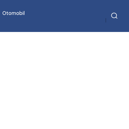
Otomobil
Arama
Çubuğunu
Göster/Gizle