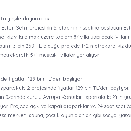
pta yeşile doyuracak
Eston Şehir projesinin 5. etabının inşaatına başlayan Esto
ise ikiz villa olmak üzere toplam 87 villa yapılacak. Villar
tının 3 bin 250 TL olduğu projede 142 metrekare ikiz dub
metrekarelik 5+1 müstakil villalar yer alıyor.
’de fiyatlar 129 bin TL’den başlıyor
spartakule 2 projesinde fiyatlar 129 bin TL’den başlıyor.
 üzerinde kurulu Avrupa Konutları Ispartakule 2’nin yüzd
yor. Projede açık ve kapalı otoparklar ve 24 saat saat ö
tness merkezi, sauna, çocuk oyun alanları gibi sosyal yaş