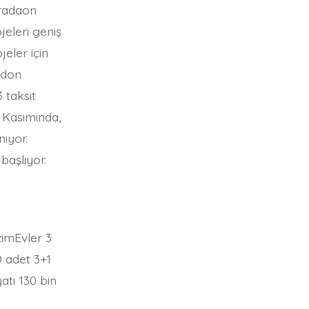
pradaon
eleri geniş
jeler için
adon
 taksit
1 Kasımında,
nıyor.
başlıyor.
zimEvler 3
0 adet 3+1
atı 130 bin