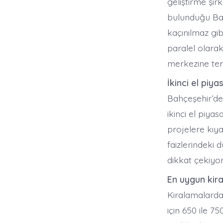
geliştirme şir
bulunduğu Bah
kaçınılmaz gi
paralel olarak
merkezine ters
İkinci el piya
Bahçeşehir’de
ikinci el piyas
projelere kıya
faizlerindeki 
dikkat çekiyor
En uygun kira
Kiralamalarda 
için 650 ile 75