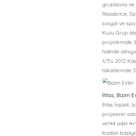
gruplarına ve 
Residence, Sp
sosyal ve spor
Kuzu Grup alı
projelerinde, 
halinde alınıy
1/3’ü 2012 Kas
taksitlerinde
İhlas, Bizim E
İhlas İnşaat, 
projesinin sat
ve144 adet 4+1
liradan başlıyo