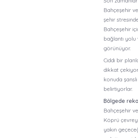
Son zamanlard
Bahçeşehir ve
şehir stresinde
Bahçeşehir iç
bağlantı yolu 
görünüyor.
Ciddi bir pla
dikkat çekiyor
konuda şanslı 
belirtiyorlar.
Bölgede rekab
Bahçeşehir ve 
Köprü çevreyo
yakın geçeceğ