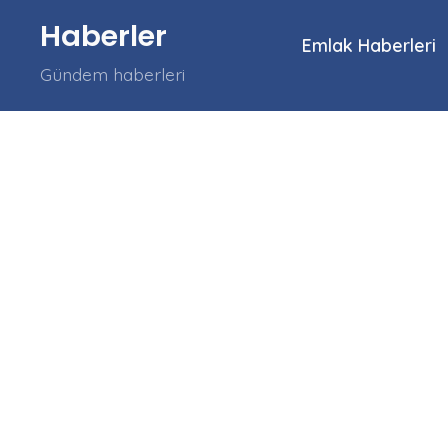
İçeriğe
Haberler
atla
Emlak Haberleri
Gündem haberleri