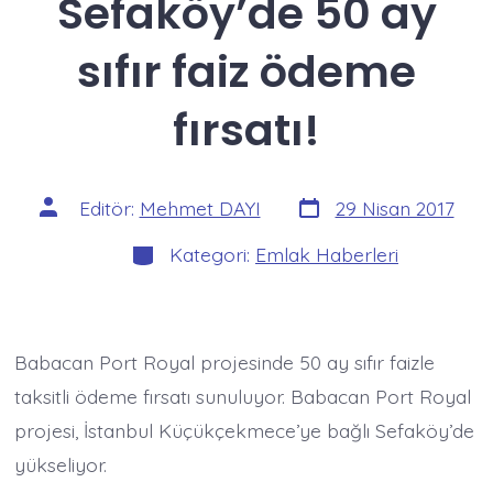
Sefaköy’de 50 ay
sıfır faiz ödeme
fırsatı!
Yazı
Yazının
Editör:
Mehmet DAYI
29 Nisan 2017
tarihi
yazarı
Kategoriler
Kategori:
Emlak Haberleri
Babacan Port Royal projesinde 50 ay sıfır faizle
taksitli ödeme fırsatı sunuluyor. Babacan Port Royal
projesi, İstanbul Küçükçekmece’ye bağlı Sefaköy’de
yükseliyor.