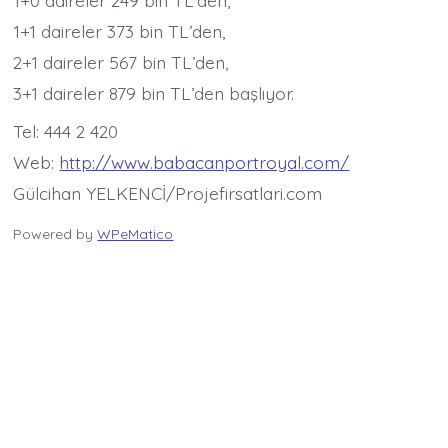
1+1 daireler 373 bin TL’den,
2+1 daireler 567 bin TL’den,
3+1 daireler 879 bin TL’den başlıyor.
Tel: 444 2 420
Web:
http://www.babacanportroyal.com/
Gülcihan YELKENCİ/Projefirsatlari.com
Powered by
WPeMatico