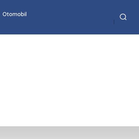
Otomobil
Arama
Çubuğunu
Göster/Gizle