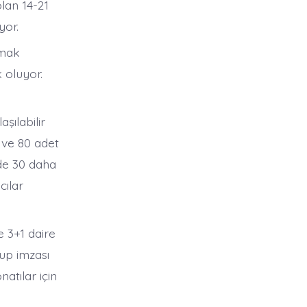
lan 14-21
yor.
lmak
 oluyor.
aşılabilir
e ve 80 adet
zde 30 daha
cılar
e 3+1 daire
up imzası
atılar için