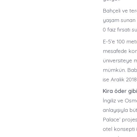
Bahçeli ve ter
yaşam sunan 
0 faiz fırsatı 
E-5’e 100 met
mesafede konu
üniversiteye 
mümkün. Baba
ise Aralık 201
Kira öder gibi
İngiliz ve Os
anlayışıyla bü
Palace’ projesi
otel konsepti 