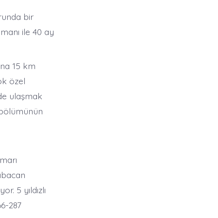
runda bir
anı ile 40 ay
’na 15 km
ok özel
nde ulaşmak
e bölümünün
imarı
Babacan
r. 5 yıldızlı
66-287