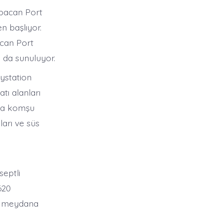
abacan Port
n başlıyor.
acan Port
 da sunuluyor.
ystation
tı alanları
rka komşu
arı ve süs
eptli
620
an meydana