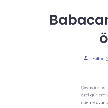
Babacan
ö
Yazının
Editör:
M
yazarı
Çevresinin en 
özel günlere v
ödeme avanta