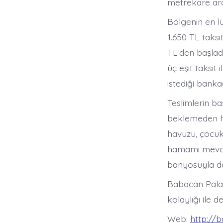
metrekare ara
Bölgenin en lü
1.650 TL taksi
TL’den başlad
üç eşit taksi
istediği banka
Teslimlerin ba
beklemeden he
havuzu, çocuk 
hamamı mevcut
banyosuyla da 
Babacan Pala
kolaylığı ile d
Web:
http://