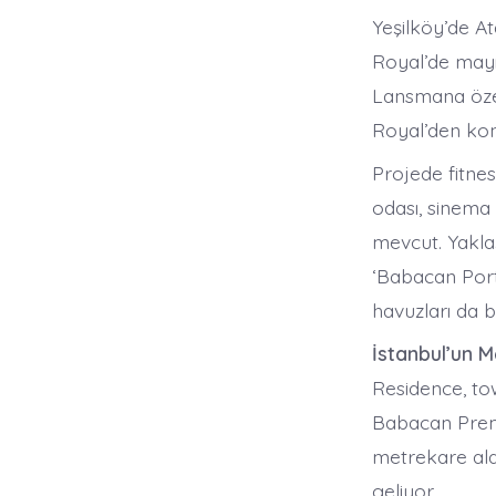
Yeşilköy’de A
Royal’de mayıs
Lansmana özel
Royal’den kon
Projede fitne
odası, sinema 
mevcut. Yakla
‘Babacan Port
havuzları da 
İstanbul’un 
Residence, to
Babacan Premi
metrekare ala
geliyor.