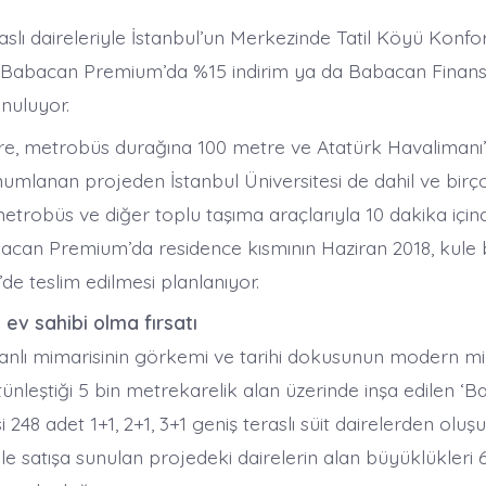
aslı daireleriyle İstanbul’un Merkezinde Tatil Köyü Konfo
Babacan Premium’da %15 indirim ya da Babacan Finansm
sunuluyor.
re, metrobüs durağına 100 metre ve Atatürk Havalimanı
mlanan projeden İstanbul Üniversitesi de dahil ve birç
metrobüs ve diğer toplu taşıma araçlarıyla 10 dakika içi
can Premium’da residence kısmının Haziran 2018, kul
8’de teslim edilmesi planlanıyor.
 ev sahibi olma fırsatı
manlı mimarisinin görkemi ve tarihi dokusunun modern m
tünleştiği 5 bin metrekarelik alan üzerinde inşa edilen ‘
 248 adet 1+1, 2+1, 3+1 geniş teraslı süit dairelerden oluşuyo
ile satışa sunulan projedeki dairelerin alan büyüklükleri 