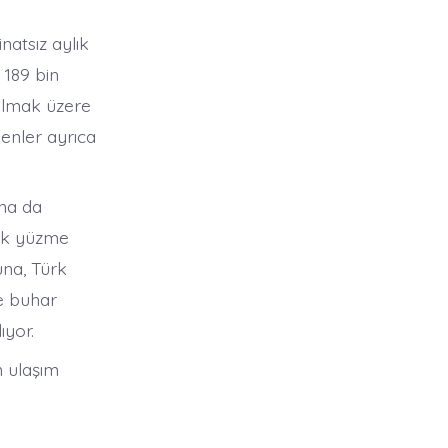
natsız aylık
 189 bin
 olmak üzere
enler ayrıca
ına da
çık yüzme
una, Türk
ve buhar
ıyor.
 ulaşım