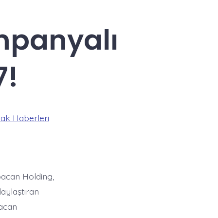
mpanyalı
7!
ak Haberleri
abacan Holding,
aylaştıran
acan