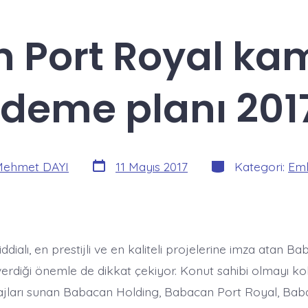
 Port Royal ka
deme planı 201
Yazı
Kategoriler
ehmet DAYI
11 Mayıs 2017
Kategori:
Eml
tarihi
iddialı, en prestijli ve en kaliteli projelerine imza atan B
erdiği önemle de dikkat çekiyor. Konut sahibi olmayı kol
jları sunan Babacan Holding, Babacan Port Royal, Bab