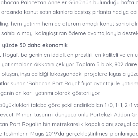
abacan Palace’tan Anneler Günü’nün bulunduğu hafta o
i arasında konut satın alanlara beştaş pırlanta hediye edi
ing, hem yatırım hem de oturum amaçlı konut sahibi o
 sahibi olmayı kolaylaştıran ödeme avantajlarıyla destek
e yüzde 30 daha ekonomik
oyal’, bölgenin en iddiali, en prestijli, en kaliteli ve en ul
 yatırımcıların dikkatini çekiyor. Toplam 5 blok, 802 dair
n oluşan, inşa edildiği lokasyondaki projelere kıyasla yü
lar sunan ‘Babacan Port Royal’ fiyat avantajı ile yatırım
genin en karlı yatırımı olarak gösteriliyor.
üyüklükleri talebe göre şekillendirilebilen 1+0, 1+1, 2+1 v
evcut. Mimari tasarımı dünyaca ünlü Portekizli Addon Gr
an Port Royal’in bin metrekarelik kapalı alanı; sosyal don
de teslimlerin Mayıs 2019’da gerçekleştirilmesi planlanıyor.