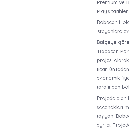
Premium ve B
Mayıs tarihler
Babacan Hold
isteyenlere ev
Bölgeye gör
‘Babacan Port R
projesi olarak
ticari ünitede
ekonomik fiyat
tarafından böl
Projede alan b
seçenekleri m
taşıyan ‘Babac
ayrıldı. Proje