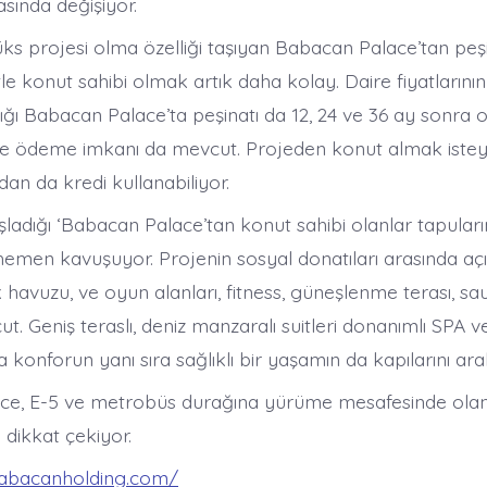
sında değişiyor.
ks projesi olma özelliği taşıyan Babacan Palace’tan peşi
tle konut sahibi olmak artık daha kolay. Daire fiyatlarının
ığı Babacan Palace’ta peşinatı da 12, 24 ve 36 ay sonra
t ile ödeme imkanı da mevcut. Projeden konut almak istey
dan da kredi kullanabiliyor.
şladığı ‘Babacan Palace’tan konut sahibi olanlar tapular
men kavuşuyor. Projenin sosyal donatıları arasında a
havuzu, ve oyun alanları, fitness, güneşlenme terası, sa
. Geniş teraslı, deniz manzaralı suitleri donanımlı SPA 
konforun yanı sıra sağlıklı bir yaşamın da kapılarını aral
ce, E-5 ve metrobüs durağına yürüme mesafesinde olan
e dikkat çekiyor.
babacanholding.com/