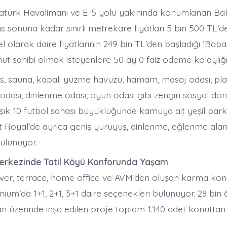
tatürk Havalimanı ve E-5 yolu yakınında konumlanan B
 sonuna kadar sınırlı metrekare fiyatları 5 bin 500 TL’de
 olarak daire fiyatlarının 249 bin TL’den başladığı ‘Bab
ut sahibi olmak isteyenlere 50 ay 0 faiz ödeme kolaylığı
ss, sauna, kapalı yüzme havuzu, hamam, masaj odası, pla
odası, dinlenme odası, oyun odası gibi zengin sosyal dona
şık 10 futbol sahası büyüklüğünde kamuya ait yeşil pa
 Royal’de ayrıca geniş yürüyüş, dinlenme, eğlenme alanl
bulunuyor.
Merkezinde Tatil Köyü Konforunda Yaşam
wer, terrace, home office ve AVM’den oluşan karma kons
um’da 1+1, 2+1, 3+1 daire seçenekleri bulunuyor. 28 bin 
n üzerinde inşa edilen proje toplam 1.140 adet konutt