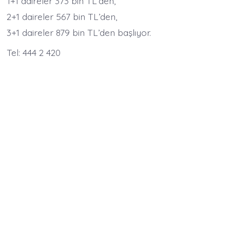
1+1 daireler 373 bin TL’den,
2+1 daireler 567 bin TL’den,
3+1 daireler 879 bin TL’den başlıyor.
Tel: 444 2 420