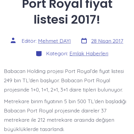
Port Royal fiyat
listesi 2017!
Yazı
Yazının
Editör:
Mehmet DAYI
28 Nisan 2017
tarihi
yazarı
Kategoriler
Kategori:
Emlak Haberleri
Babacan Holding projesi Port Royal’de fiyat listesi
249 bin TL’den başlıyor. Babacan Port Royal
projesinde 1+0, 1+1, 2+1, 3+1 daire tipleri bulunuyor.
Metrekare birim fiyatının 5 bin 500 TL’den başladığı
Babacan Port Royal projesinde daireler 37
metrekare ile 212 metrekare arasında değişen
büyüklüklerde tasarlandı.