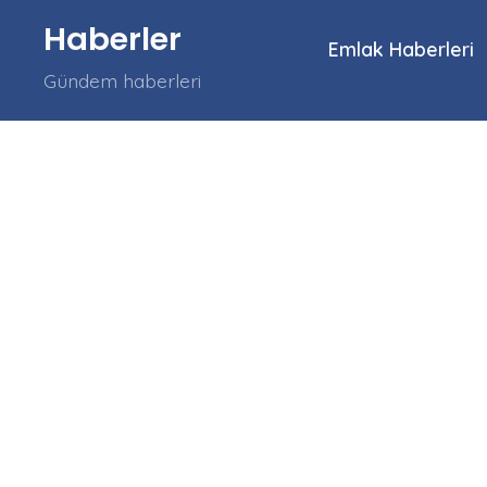
İçeriğe
Haberler
atla
Emlak Haberleri
Gündem haberleri