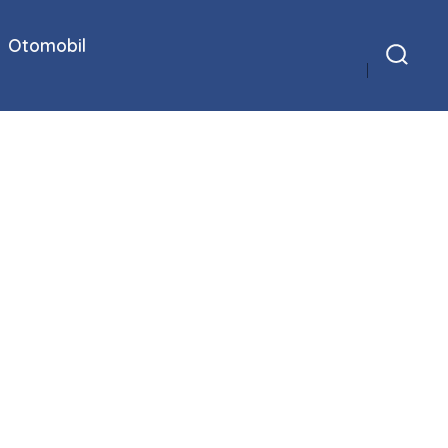
Otomobil
Arama
Çubuğunu
Göster/Gizle