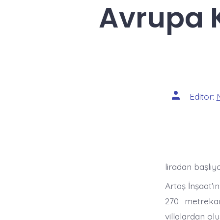
Avrupa K
Yazının
Editör:
yazarı
liradan başlıyo
Artaş İnşaat’ı
270 metrekar
villalardan olu