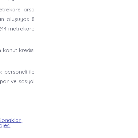
etrekare arsa
an oluşuyor. 8
 244 metrekare
n konut kredisi
 personeli ile
spor ve sosyal
Konakları
,
ojesi