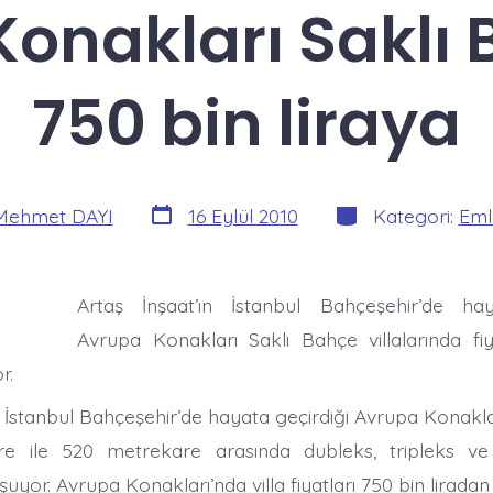
onakları Saklı
750 bin liraya
Yazı
Kategoriler
Mehmet DAYI
16 Eylül 2010
Kategori:
Eml
tarihi
Artaş İnşaat’ın İstanbul Bahçeşehir’de hay
Avrupa Konakları Saklı Bahçe villalarında fi
r.
n İstanbul Bahçeşehir’de hayata geçirdiği Avrupa Konakları
e ile 520 metrekare arasında dubleks, tripleks ve 
şuyor. Avrupa Konakları’nda villa fiyatları 750 bin liradan 