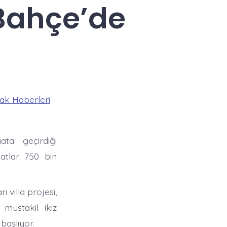
 Bahçe’de
ak Haberleri
ata geçirdiği
yatlar 750 bin
 villa projesi,
müstakil ikiz
başlıyor.