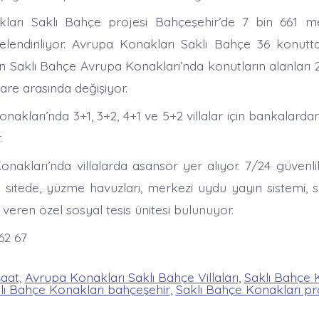
ları Saklı Bahçe projesi Bahçeşehir’de 7 bin 661 m
elendiriliyor. Avrupa Konakları Saklı Bahçe 36 konutt
n Saklı Bahçe Avrupa Konakları’nda konutların alanları
are arasında değişiyor.
nakları’nda 3+1, 3+2, 4+1 ve 5+2 villalar için bankalarda
.
nakları’nda villalarda asansör yer alıyor. 7/24 güvenlik
n sitede, yüzme havuzları, merkezi uydu yayın sistemi, 
 veren özel sosyal tesis ünitesi bulunuyor.
 62 67
şaat
,
Avrupa Konakları Saklı Bahçe Villaları
,
Saklı Bahçe 
lı Bahçe Konakları bahçeşehir
,
Saklı Bahçe Konakları pr