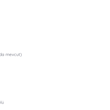
ında mevcut)
ulü