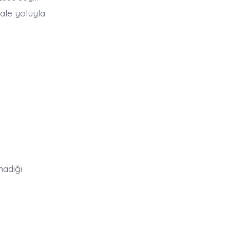
hale yoluyla
madığı