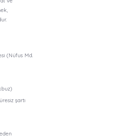
nat ve
mek,
ur.
esi (Nüfus Md.
kbuz)
resiz şartı
yeden