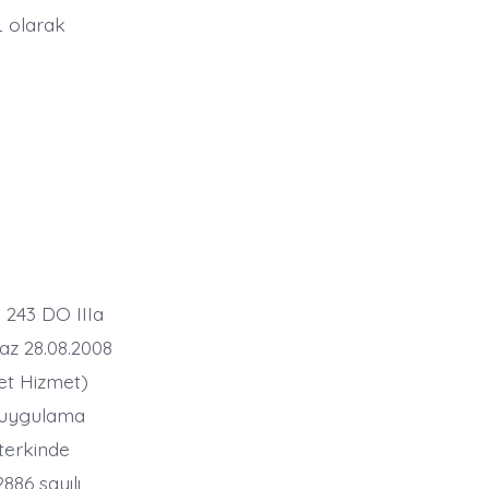
L olarak
i 243 DO IIIa
maz 28.08.2008
ret Hizmet)
n uygulama
terkinde
886 sayılı