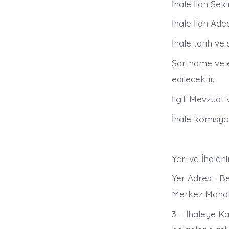
İhale İlan Şek
İhale İlan Aded
İhale tarih ve 
Şartname ve e
edilecektir.
İlgili Mevzuat 
İhale komisyo
Yeri ve İhalen
Yer Adresi : 
Merkez Mahal
3 – İhaleye Ka