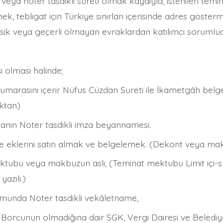
ı veya noter tasdikli sureti olmak kaydıyla, istenilen temi
ek, tebligat için Türkiye sınırları içerisinde adres göster
ksik veya geçerli olmayan evraklardan katılımcı sorumlud
i olması halinde;
 Numarasını içerir Nüfus Cüzdan Sureti ile İkametgâh belg
ktan)
ılanın Noter tasdikli imza beyannamesi.
e eklerini satın almak ve belgelemek. (Dekont veya ma
ktubu veya makbuzun aslı, (Teminat mektubu Limit içi-sü
yazılı.)
umunda Noter tasdikli vekâletname,
ş Borcunun olmadığına dair SGK, Vergi Dairesi ve Beledi