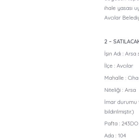
ihale yasası u
Avcılar Beledi
2 – SATILACA
İşin Adı : Arsa 
İlçe : Avcılar
Mahalle : Ciha
Niteliği : Arsa
İmar durumu t
bildirilmiştir.)
Pafta : 243DO 
Ada : 104