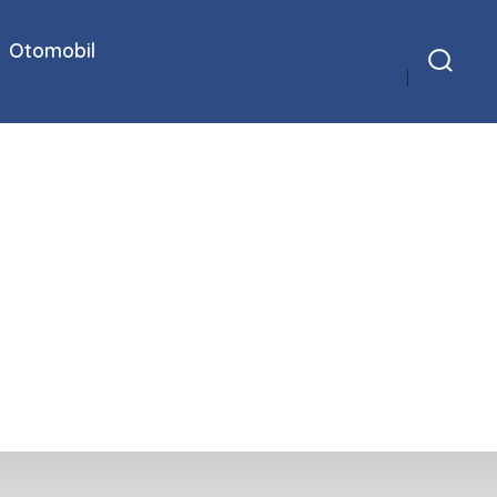
Otomobil
Arama
Çubuğunu
Göster/Gizle