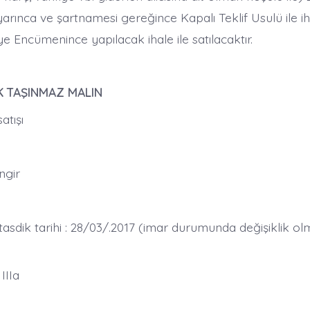
yarınca ve şartnamesi gereğince Kapalı Teklif Usulü ile i
ye Encümenince yapılacak ihale ile satılacaktır.
K TAŞINMAZ MALIN
satışı
ngir
asdik tarihi : 28/03/.2017 (imar durumunda değişiklik ol
IIIa