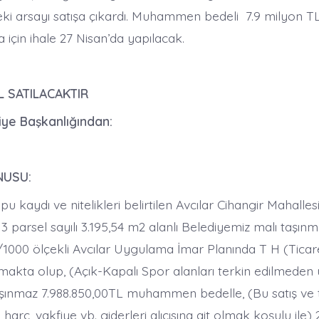
i arsayı satışa çıkardı. Muhammen bedeli 7.9 milyon T
a için ihale 27 Nisan’da yapılacak.
 SATILACAKTIR
iye Başkanlığından:
NUSU:
pu kaydı ve nitelikleri belirtilen Avcılar Cihangir Mahalles
3 parsel sayılı 3.195,54 m2 alanlı Belediyemiz malı taşın
 1/1000 ölçekli Avcılar Uygulama İmar Planında T H (Tica
makta olup, (Açık-Kapalı Spor alanları terkin edilmede
şınmaz 7.988.850,00TL muhammen bedelle, (Bu satış ve 
arç, vakfiye vb. giderleri alıcısına ait olmak koşulu ile) 2