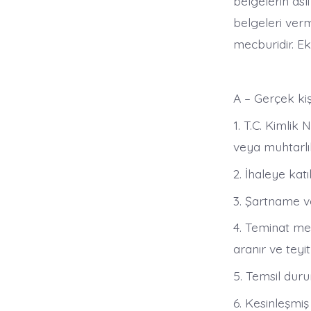
belgelerin asl
belgeleri verm
mecburidir. E
A – Gerçek kiş
1. T.C. Kimlik
veya muhtarlı
2. İhaleye kat
3. Şartname v
4. Teminat me
aranır ve teyit 
5. Temsil dur
6. Kesinleşmi