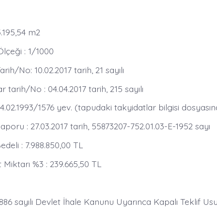
 3.195,54 m2
Ölçeği : 1/1000
rih/No: 10.02.2017 tarih, 21 sayılı
tarih/No : 04.04.2017 tarih, 215 sayılı
4.02.1993/1576 yev. (tapudaki takyidatlar bilgisi dosyas
poru : 27.03.2017 tarih, 55873207-752.01.03-E-1952 sayı
li : 7.988.850,00 TL
 Miktarı %3 : 239.665,50 TL
2886 sayılı Devlet İhale Kanunu Uyarınca Kapalı Teklif Us