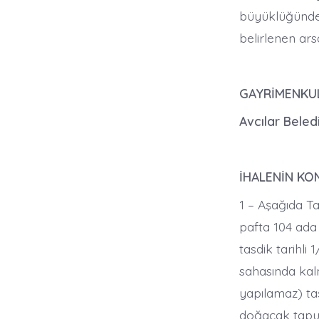
büyüklüğündek
belirlenen ars
GAYRİMENKUL
Avcılar Beled
İHALENİN KO
1 – Aşağıda Ta
pafta 104 ada 
tasdik tarihli
sahasında kal
yapılamaz) ta
doğacak tapu h