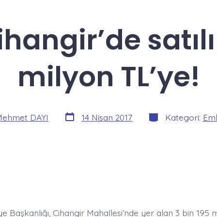
ihangir’de satılı
milyon TL’ye!
Yazı
Kategoriler
ehmet DAYI
14 Nisan 2017
Kategori:
Eml
tarihi
ye Başkanlığı, Cihangir Mahallesi’nde yer alan 3 bin 195