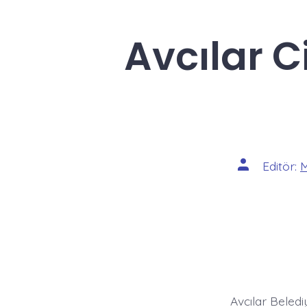
Avcılar C
Yazının
Editör:
M
yazarı
Avcılar Beledi