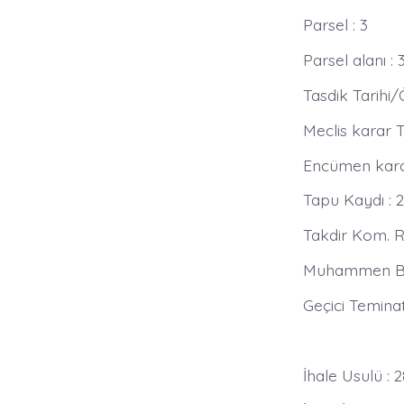
Parsel : 3
Parsel alanı :
Tasdik Tarihi/
Meclis karar Ta
Encümen karar 
Tapu Kaydı : 2
Takdir Kom. Ra
Muhammen Bede
Geçici Teminat
İhale Usulü : 