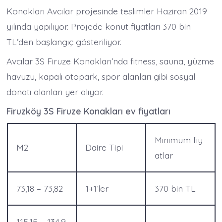
Konakları Avcılar projesinde teslimler Haziran 2019
yılında yapılıyor. Projede konut fiyatları 370 bin
TL’den başlangıç gösteriliyor.
Avcılar 3S Firuze Konakları’nda fitness, sauna, yüzme
havuzu, kapalı otopark, spor alanları gibi sosyal
donatı alanları yer alıyor.
Firuzköy 3S Firuze Konakları ev fiyatları
Minimum fiy
M2
Daire Tipi
atlar
73,18 – 73,82
1+1’ler
370 bin TL
115,15 – 134,9