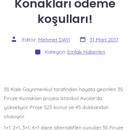
Konakları ödeme
koşulları!
Yazı
Yazının
Editör:
Mehmet DAYI
31 Mart 2017
tarihi
yazarı
Kategoriler
Kategori:
Emlak Haberleri
3S Kale Gayrimenkul tarafından hayata geçirilen 3S
Firuze Konakları projesi İstanbul Avcılar’da
yükseliyor. Proje 523 konut ve 45 dükkandan
oluşuyor.
1+1, 2+1, 3+1, 4+1 daire alternatifleri sunulan 3S Firuze