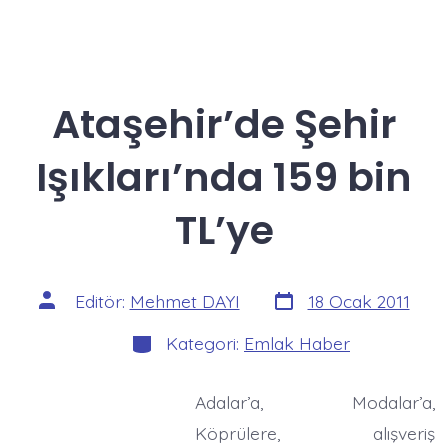
Ataşehir’de Şehir
Işıkları’nda 159 bin
TL’ye
Yazı
Yazının
Editör:
Mehmet DAYI
18 Ocak 2011
tarihi
yazarı
Kategoriler
Kategori:
Emlak Haber
Adalar’a, Modalar’a,
Köprülere, alışveriş