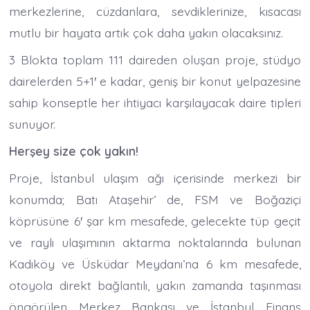
merkezlerine, cüzdanlara, sevdiklerinize, kısacası
mutlu bir hayata artık çok daha yakın olacaksınız.
3 Blokta toplam 111 daireden oluşan proje, stüdyo
dairelerden 5+1′ e kadar, geniş bir konut yelpazesine
sahip konseptle her ihtiyacı karşılayacak daire tipleri
sunuyor.
Herşey size çok yakın!
Proje, İstanbul ulaşım ağı içerisinde merkezi bir
konumda; Batı Ataşehir’ de, FSM ve Boğaziçi
köprüsüne 6′ şar km mesafede, gelecekte tüp geçit
ve raylı ulaşımının aktarma noktalarında bulunan
Kadıköy ve Üsküdar Meydanı’na 6 km mesafede,
otoyola direkt bağlantılı, yakın zamanda taşınması
öngörülen Merkez Bankası ve İstanbul Finans