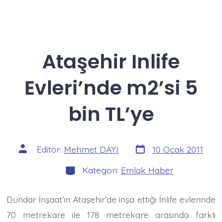
Ataşehir Inlife
Evleri’nde m2’si 5
bin TL’ye
Yazı
Yazının
Editör:
Mehmet DAYI
10 Ocak 2011
tarihi
yazarı
Kategoriler
Kategori:
Emlak Haber
Dündar İnşaat’ın Ataşehir’de inşa ettiği İnlife evlerinde
70 metrekare ile 178 metrekare arasında farklı