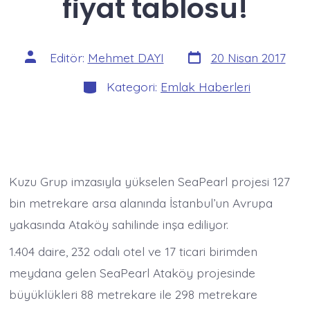
fiyat tablosu!
Yazı
Yazının
Editör:
Mehmet DAYI
20 Nisan 2017
tarihi
yazarı
Kategoriler
Kategori:
Emlak Haberleri
Kuzu Grup imzasıyla yükselen SeaPearl projesi 127
bin metrekare arsa alanında İstanbul’un Avrupa
yakasında Ataköy sahilinde inşa ediliyor.
1.404 daire, 232 odalı otel ve 17 ticari birimden
meydana gelen SeaPearl Ataköy projesinde
büyüklükleri 88 metrekare ile 298 metrekare