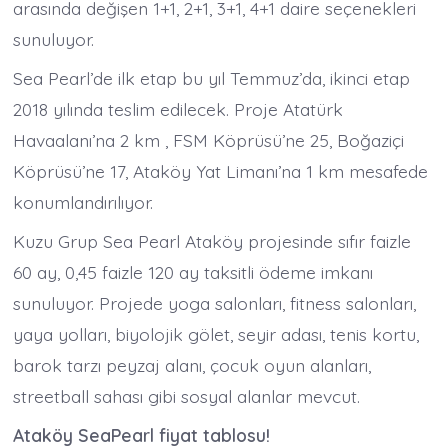
arasında değişen 1+1, 2+1, 3+1, 4+1 daire seçenekleri
sunuluyor.
Sea Pearl’de ilk etap bu yıl Temmuz’da, ikinci etap
2018 yılında teslim edilecek. Proje Atatürk
Havaalanı’na 2 km , FSM Köprüsü’ne 25, Boğaziçi
Köprüsü’ne 17, Ataköy Yat Limanı’na 1 km mesafede
konumlandırılıyor.
Kuzu Grup Sea Pearl Ataköy projesinde sıfır faizle
60 ay, 0,45 faizle 120 ay taksitli ödeme imkanı
sunuluyor. Projede yoga salonları, fitness salonları,
yaya yolları, biyolojik gölet, seyir adası, tenis kortu,
barok tarzı peyzaj alanı, çocuk oyun alanları,
streetball sahası gibi sosyal alanlar mevcut.
Ataköy SeaPearl fiyat tablosu!