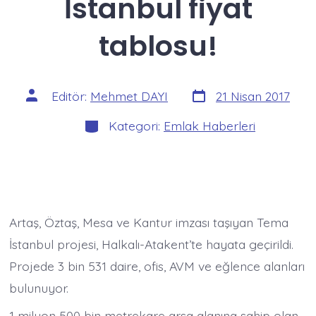
İstanbul fiyat
tablosu!
Yazı
Yazının
Editör:
Mehmet DAYI
21 Nisan 2017
tarihi
yazarı
Kategoriler
Kategori:
Emlak Haberleri
Artaş, Öztaş, Mesa ve Kantur imzası taşıyan Tema
İstanbul projesi, Halkalı-Atakent’te hayata geçirildi.
Projede 3 bin 531 daire, ofis, AVM ve eğlence alanları
bulunuyor.
1 milyon 500 bin metrekare arsa alanına sahip olan