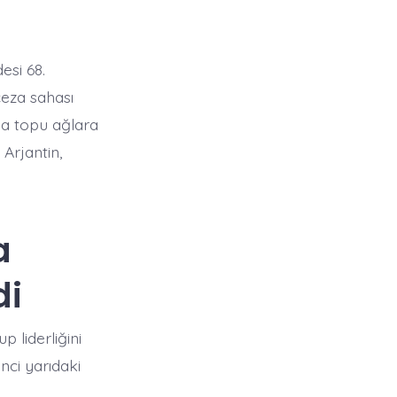
esi 68.
ceza sahası
la topu ağlara
Arjantin,
a
di
 liderliğini
nci yarıdaki