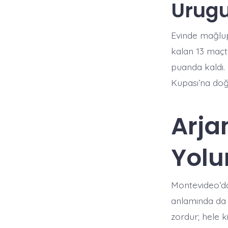
Urugu
Evinde mağlup
kalan 13 maçt
puanda kaldı.
Kupası’na doğ
Arja
Yolu
Montevideo’da
anlamında da 
zordur; hele 