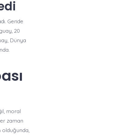
edi
dı. Geride
guay, 20
guay, Dünya
nda.
ası
il, moral
her zaman
m olduğunda,