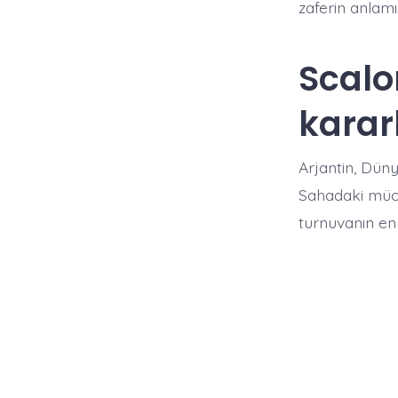
zaferin anlamı 
Scalo
karar
Arjantin, Düny
Sahadaki mücad
turnuvanın en