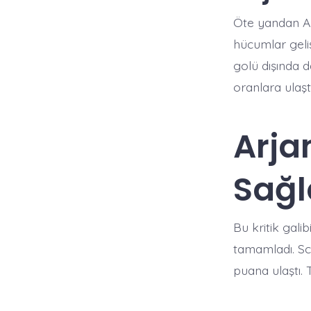
Öte yandan Ar
hücumlar geliş
golü dışında d
oranlara ulaşt
Arjan
Sağl
Bu kritik gali
tamamladı. Sca
puana ulaştı. 