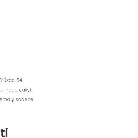
 Yüzde 54
meye çalıştı.
aşmayı sadece
ti