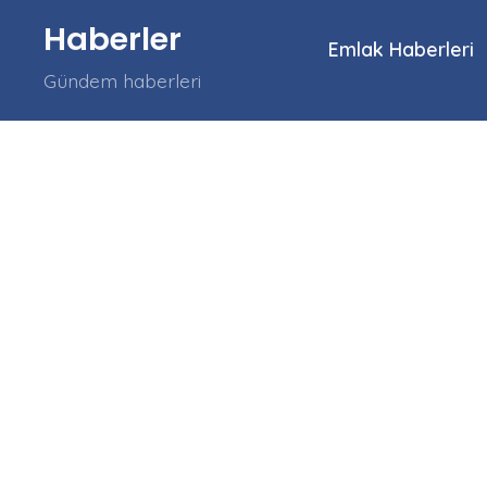
İçeriğe
Haberler
atla
Emlak Haberleri
Gündem haberleri