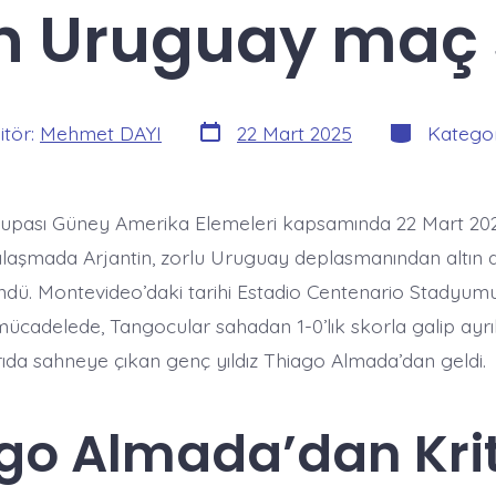
in Uruguay maç
Yazı
Kategoriler
itör:
Mehmet DAYI
22 Mart 2025
Kategor
tarihi
upası Güney Amerika Elemeleri kapsamında 22 Mart 202
laşmada Arjantin, zorlu Uruguay deplasmanından altın d
öndü. Montevideo’daki tarihi Estadio Centenario Stadyum
ücadelede, Tangocular sahadan 1-0’lık skorla galip ayrıl
arıda sahneye çıkan genç yıldız Thiago Almada’dan geldi.
go Almada’dan Krit