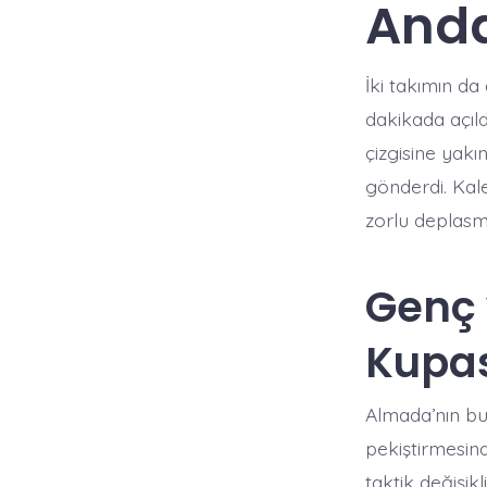
Anda
İki takımın d
dakikada açıld
çizgisine yakı
gönderdi. Kale
zorlu depla
Genç 
Kupas
Almada’nın bu 
pekiştirmesind
taktik değişikli