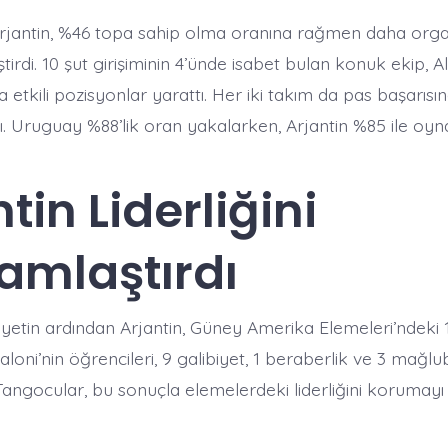
jantin, %46 topa sahip olma oranına rağmen daha orga
tirdi. 10 şut girişiminin 4’ünde isabet bulan konuk ekip, 
a etkili pozisyonlar yarattı. Her iki takım da pas başarıs
ı. Uruguay %88’lik oran yakalarken, Arjantin %85 ile oyna
tin Liderliğini
amlaştırdı
biyetin ardından Arjantin, Güney Amerika Elemeleri’ndeki 
loni’nin öğrencileri, 9 galibiyet, 1 beraberlik ve 3 mağlu
Tangocular, bu sonuçla elemelerdeki liderliğini korumayı 