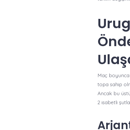
Urug
Önde
Ula
Maç boyunca 
topa sahip ol
Ancak bu üstü
2 isabetli şut
Arjan