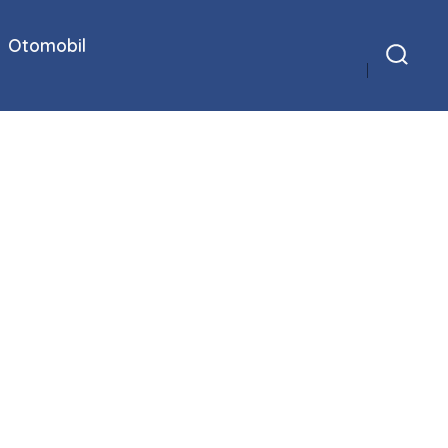
Otomobil
Arama
Çubuğunu
Göster/Gizle