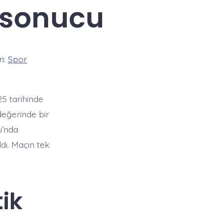
 sonucu
i:
Spor
5 tarihinde
eğerinde bir
u’nda
dı. Maçın tek
ik