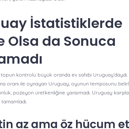
uay İstatistiklerde
 Olsa da Sonuca
şamadı
topun kontrolü büyük oranda ev sahibi Uruguay’daydı.
ma oranı ile oynayan Uruguay, oyunun temposunu belirle
nlük, pozisyon üretkenliğine yansımadı. Uruguay karşıl
la tamamladı.
tin az ama öz hücum et