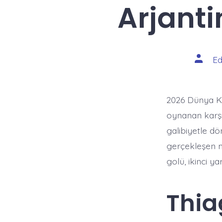
Arjant
Yazının
Ed
yazarı
2026 Dünya K
oynanan karşı
galibiyetle d
gerçekleşen m
golü, ikinci y
Thia