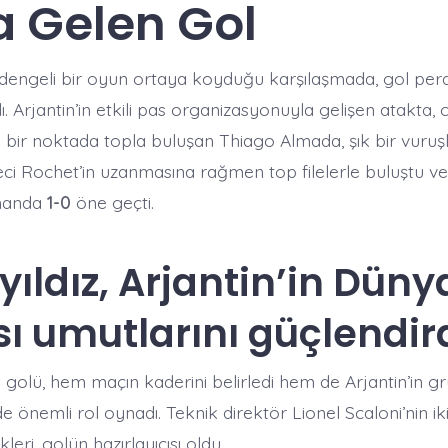
 Gelen Gol
a dengeli bir oyun ortaya koyduğu karşılaşmada, gol perd
ı. Arjantin’in etkili pas organizasyonuyla gelişen atakta, 
n bir noktada topla buluşan Thiago Almada, şık bir vuruş
ci Rochet’in uzanmasına rağmen top filelerle buluştu ve 
smanda
1-0
öne geçti.
yıldız, Arjantin’in Düny
ı umutlarını güçlendir
golü, hem maçın kaderini belirledi hem de Arjantin’in grup
e önemli rol oynadı. Teknik direktör Lionel Scaloni’nin iki
kleri, golün hazırlayıcısı oldu.