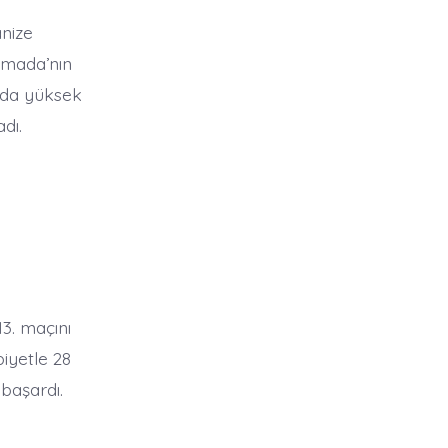
nize
Almada’nın
ında yüksek
dı.
13. maçını
biyetle 28
başardı.