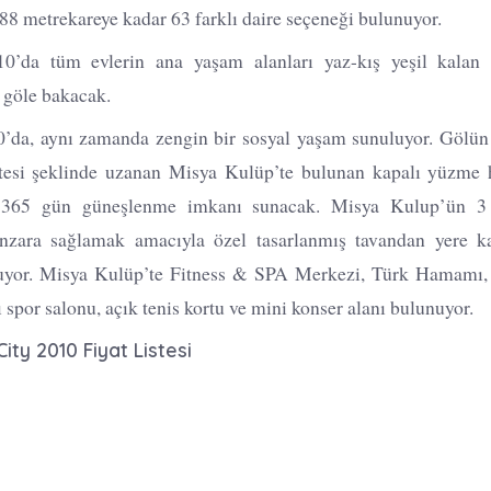
8 metrekareye kadar 63 farklı daire seçeneği bulunuyor.
’da tüm evlerin ana yaşam alanları yaz-kış yeşil kalan ö
n göle bakacak.
’da, aynı zamanda zengin bir sosyal yaşam sunuluyor. Gölün 
tesi şeklinde uzanan Misya Kulüp’te bulunan kapalı yüzme 
le 365 gün güneşlenme imkanı sunacak. Misya Kulup’ün 3
ara sağlamak amacıyla özel tasarlanmış tavandan yere k
uyor. Misya Kulüp’te Fitness & SPA Merkezi, Türk Hamamı, 
ı spor salonu, açık tenis kortu ve mini konser alanı bulunuyor.
ity 2010 Fiyat Listesi