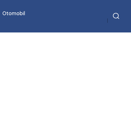
Otomobil
Arama
Çubuğunu
Göster/Gizle