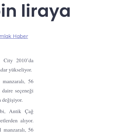
in liraya
mlak Haber
 City 2010’da
adar yükseliyor.
 manzaralı, 56
 daire seçeneği
 değişiyor.
ibi, Antik Çağ
lerden alıyor.
l manzaralı, 56