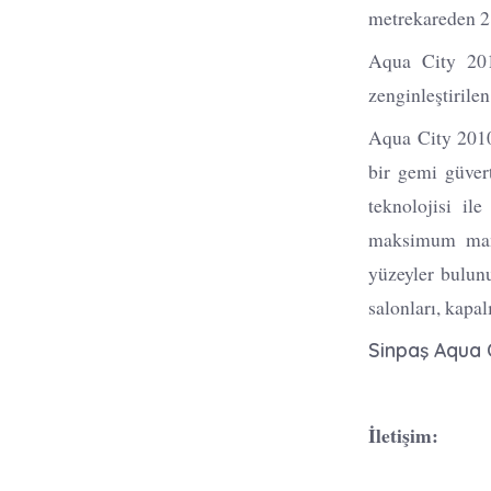
metrekareden 28
Aqua City 2010
zenginleştirile
Aqua City 2010
bir gemi güver
teknolojisi i
maksimum manz
yüzeyler bulun
salonları, kapal
Sinpaş Aqua C
İletişim: