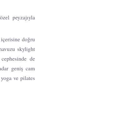
zel peyzajıyla
içerisine doğru
havuzu skylight
 cephesinde de
adar geniş cam
yoga ve pilates