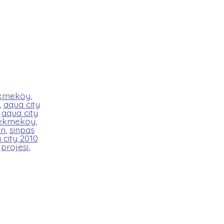
ekmeköy
,
,
aqua city
,
aqua city
çekmeköy
,
ri
,
sinpaş
 city 2010
 projesi
,