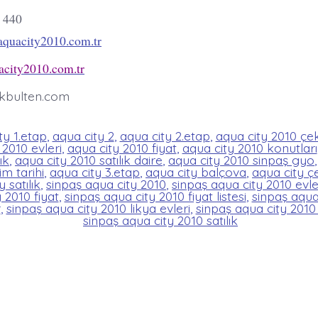
1 440
quacity2010.com.tr
city2010.com.tr
kbulten.com
ty 1.etap
,
aqua city 2
,
aqua city 2.etap
,
aqua city 2010 ç
 2010 evleri
,
aqua city 2010 fiyat
,
aqua city 2010 konutları
ık
,
aqua city 2010 satılık daire
,
aqua city 2010 sinpaş gyo
im tarihi
,
aqua city 3.etap
,
aqua city balçova
,
aqua city 
 satılık
,
sinpaş aqua city 2010
,
sinpaş aqua city 2010 evle
 2010 fiyat
,
sinpaş aqua city 2010 fiyat listesi
,
sinpaş aqua
r
,
sinpaş aqua city 2010 likya evleri
,
sinpaş aqua city 2010
sinpaş aqua city 2010 satılık