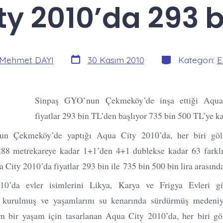
y 2010’da 293 b
Yazı
Kategoriler
Mehmet DAYI
30 Kasım 2010
Kategori:
E
tarihi
Sinpaş GYO’nun Çekmeköy’de inşa ettiği Aqua
fiyatlar 293 bin TL’den başlıyor 735 bin 500 TL’ye k
n Çekmeköy’de yaptığı Aqua City 2010’da, her biri göl
88 metrekareye kadar 1+1’den 4+1 dublekse kadar 63 farklı
 City 2010’da fiyatlar 293 bin ile 735 bin 500 bin lira arasında
0’da evler isimlerini Likya, Karya ve Frigya Evleri g
kurulmuş ve yaşamlarını su kenarında sürdürmüş medeniyet
 bir yaşam için tasarlanan Aqua City 2010’da, her biri gö