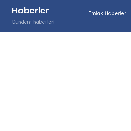
İçeriğe
Haberler
atla
Emlak Haberleri
Gündem haberleri