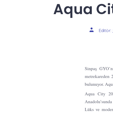
Aqua Cit
Yazının
Editör:
yazarı
Sinpaş GYO’nu
metrekareden 2
bulunuyor. Aqua
Aqua City 201
Anadolu’sunda 
Lüks ve modern