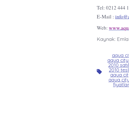
Tel: 0212 444 
E-Mail :
info@a
Web:
www.aqua
Kaynak: Emla
aqua ci
aqua city
2010 satıl
2010 tesl
Etiketler
aqua city
aqua city
fiyatla