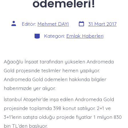
ödemeleri!
Yazı
Yazının
Editör:
Mehmet DAYI
31 Mart 2017
tarihi
yazarı
Kategoriler
Kategori:
Emlak Haberleri
Ağaoğlu İnşaat tarafından yükselen Andromeda
Gold projesinde teslimler hemen yapılıyor.
Andromeda Gold ödemeleri hakkında bilgiler
haberimizde yer alıyor.
İstanbul Ataşehir’de inşa edilen Andromeda Gold
projesinde toplamda 398 konut satılıyor. 2+1 ve
3+1’lerin satışta olduğu projede fiyatlar 1 milyon 830
bin TL’den başlıyor.