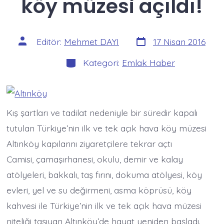
köy müzesi açıldı!
Yazı
Yazının
Editör:
Mehmet DAYI
17 Nisan 2016
tarihi
yazarı
Kategoriler
Kategori:
Emlak Haber
Kış şartları ve tadilat nedeniyle bir süredir kapalı
tutulan Türkiye’nin ilk ve tek açık hava köy müzesi
Altınköy kapılarını ziyaretçilere tekrar açtı
Camisi, çamaşırhanesi, okulu, demir ve kalay
atölyeleri, bakkalı, taş fırını, dokuma atölyesi, köy
evleri, yel ve su değirmeni, asma köprüsü, köy
kahvesi ile Türkiye’nin ilk ve tek açık hava müzesi
niteliği taşıyan Altınköy’de hayat yeniden başladı.