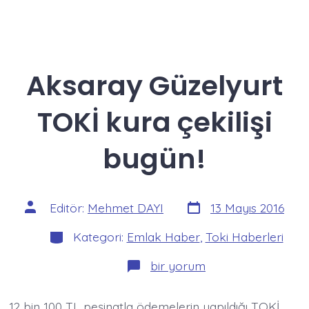
Aksaray Güzelyurt
TOKİ kura çekilişi
bugün!
Yazı
Yazının
Editör:
Mehmet DAYI
13 Mayıs 2016
tarihi
yazarı
Kategoriler
Kategori:
Emlak Haber
,
Toki Haberleri
Aksaray
bir yorum
Güzelyurt
TOKİ
kura
12 bin 100 TL peşinatla ödemelerin yapıldığı TOKİ