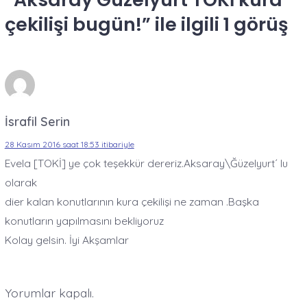
çekilişi bugün!
” ile ilgili 1 görüş
İsrafil Serin
28 Kasım 2016 saat 18:53 itibariyle
Evela [TOKİ] ye çok teşekkür dereriz.Aksaray\Ğüzelyurt´ lu
olarak
dier kalan konutlarının kura çekilişi ne zaman .Başka
konutların yapılmasını bekliyoruz
Kolay gelsin. İyi Akşamlar
Yorumlar kapalı.