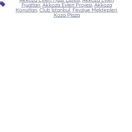
Etiketler
Fiyatları
,
Akkoza Evleri Projesi
,
Akkoza
Konutları
,
Club İstanbul
,
Fevziye Mektepleri
,
Koza Plaza