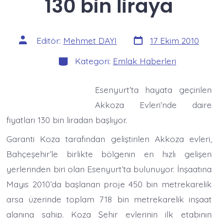
130 bin liraya
Yazı
Yazının
Editör:
Mehmet DAYI
17 Ekim 2010
tarihi
yazarı
Kategoriler
Kategori:
Emlak Haberleri
Esenyurt’ta hayata geçirilen
Akkoza Evleri’nde daire
fiyatları 130 bin liradan başlıyor.
Garanti Koza tarafından geliştirilen Akkoza evleri,
Bahçeşehir’le birlikte bölgenin en hızlı gelişen
yerlerinden biri olan Esenyurt’ta bulunuyor. İnşaatına
Mayıs 2010’da başlanan proje 450 bin metrekarelik
arsa üzerinde toplam 718 bin metrekarelik inşaat
alanına sahip. Koza Şehir evlerinin ilk etabının