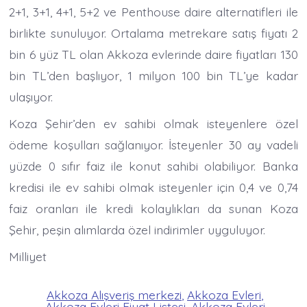
2+1, 3+1, 4+1, 5+2 ve Penthouse daire alternatifleri ile
birlikte sunuluyor. Ortalama metrekare satış fiyatı 2
bin 6 yüz TL olan Akkoza evlerinde daire fiyatları 130
bin TL’den başlıyor, 1 milyon 100 bin TL’ye kadar
ulaşıyor.
Koza Şehir’den ev sahibi olmak isteyenlere özel
ödeme koşulları sağlanıyor. İsteyenler 30 ay vadeli
yüzde 0 sıfır faiz ile konut sahibi olabiliyor. Banka
kredisi ile ev sahibi olmak isteyenler için 0,4 ve 0,74
faiz oranları ile kredi kolaylıkları da sunan Koza
Şehir, peşin alımlarda özel indirimler uyguluyor.
Milliyet
Akkoza Alışveriş merkezi
,
Akkoza Evleri
,
Akkoza Evleri Fiyat Listesi
,
Akkoza Evleri