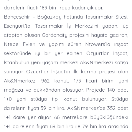
dairelerin fiyatı 189 bin liraya kadar çıkıyor.
Bahçeşehir – Boğazköy hattında Tasarımcılar Sitesi,
Esenyurt’ta Tasarımcılar İş Merkezi’ni yapan, üç
etaptan oluşan Gardencity projesini hayata geçiren,
Ntepe Evleri ve yapımı süren Ntowers’la inşaat
sektöründe iyi bir yer edinen Özyurtlar İnşaat,
İstanbul’un yeni yaşam merkezi Ak&Nmerkez’i satışa
sunuyor. Özyurtlar İnşaat’ın ilk karma projesi olan
Ak&Nmerkez, 962 konut, 173 ticari birim yani
mağaza ve dükkândan oluşuyor. Projede 140 adet
1+0 yani stüdyo tipi konut bulunuyor. Stüdyo
dairelerin fiyatı 39 bin lira. Ak&Nmerkez’de 352 adet
1+1 daire yer alıyor. 66 metrekare büyüklüğündeki
1+1 dairelerin fiyatı 69 bin lira ile 79 bin lira arasında