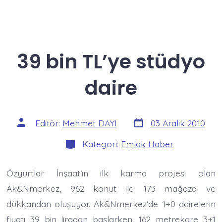
39 bin TL’ye stüdyo
daire
Yazı
Yazının
Editör:
Mehmet DAYI
03 Aralık 2010
tarihi
yazarı
Kategoriler
Kategori:
Emlak Haber
Özyurtlar İnşaat’ın ilk karma projesi olan
Ak&Nmerkez, 962 konut ile 173 mağaza ve
dükkandan oluşuyor. Ak&Nmerkez’de 1+0 dairelerin
fiyatı 39 bin liradan başlarken, 162 metrekare 3+1