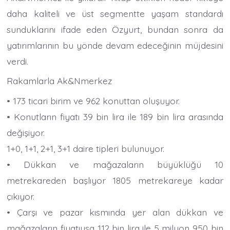
daha kaliteli ve üst segmentte yaşam standardı
sunduklarını ifade eden Özyurt, bundan sonra da
yatırımlarının bu yönde devam edeceğinin müjdesini
verdi.
Rakamlarla Ak&Nmerkez
• 173 ticari birim ve 962 konuttan oluşuyor.
• Konutların fiyatı 39 bin lira ile 189 bin lira arasında
değişiyor.
1+0, 1+1, 2+1, 3+1 daire tipleri bulunuyor.
• Dükkan ve mağazaların büyüklüğü 10
metrekareden başlıyor 1805 metrekareye kadar
çıkıyor.
• Çarşı ve pazar kısmında yer alan dükkan ve
mağazaların fiyatıysa 112 bin lira ile 5 milyon 950 bin