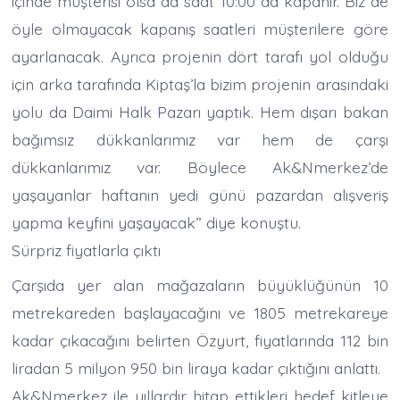
içinde müşterisi olsa da saat 10:00 da kapanır. Biz de
öyle olmayacak kapanış saatleri müşterilere göre
ayarlanacak. Ayrıca projenin dört tarafı yol olduğu
için arka tarafında Kiptaş’la bizim projenin arasındaki
yolu da Daimi Halk Pazarı yaptık. Hem dışarı bakan
bağımsız dükkanlarımız var hem de çarşı
dükkanlarımız var. Böylece Ak&Nmerkez’de
yaşayanlar haftanın yedi günü pazardan alışveriş
yapma keyfini yaşayacak” diye konuştu.
Sürpriz fiyatlarla çıktı
Çarşıda yer alan mağazaların büyüklüğünün 10
metrekareden başlayacağını ve 1805 metrekareye
kadar çıkacağını belirten Özyurt, fiyatlarında 112 bin
liradan 5 milyon 950 bin liraya kadar çıktığını anlattı.
Ak&Nmerkez ile yıllardır hitap ettikleri hedef kitleye